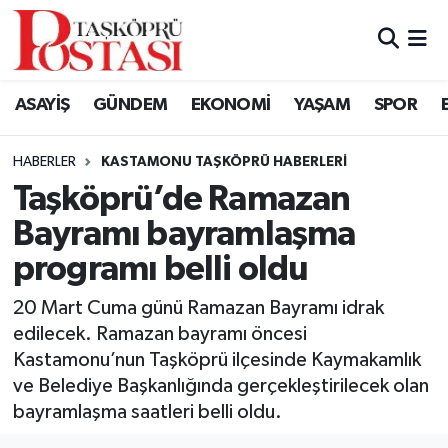
Kastamonu Vefat Edenler
ASAYİŞ
GÜNDEM
EKONOMİ
YAŞAM
SPOR
Abana Haberleri
HABERLER
KASTAMONU TAŞKÖPRÜ HABERLERI
Ağlı Haberleri
Taşköprü’de Ramazan
Bayramı bayramlaşma
Araç Haberleri
programı belli oldu
Azdavay Haberleri
20 Mart Cuma günü Ramazan Bayramı idrak
Bozkurt Haberleri
edilecek. Ramazan bayramı öncesi
Kastamonu’nun Taşköprü ilçesinde Kaymakamlık
Çatalzeytin Haberleri
ve Belediye Başkanlığında gerçekleştirilecek olan
bayramlaşma saatleri belli oldu.
Cide Haberleri