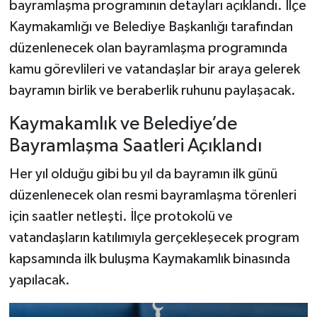
bayramlaşma programının detayları açıklandı. İlçe
Kaymakamlığı ve Belediye Başkanlığı tarafından
Şenpazar Haberleri
düzenlenecek olan bayramlaşma programında
kamu görevlileri ve vatandaşlar bir araya gelerek
Seydiler Haberleri
bayramın birlik ve beraberlik ruhunu paylaşacak.
Taşköprü Haberleri
Kaymakamlık ve Belediye’de
Tosya Haberleri
Bayramlaşma Saatleri Açıklandı
Her yıl olduğu gibi bu yıl da bayramın ilk günü
Karadeniz Haberleri
düzenlenecek olan resmi bayramlaşma törenleri
Ulusal Haberler
için saatler netleşti. İlçe protokolü ve
vatandaşların katılımıyla gerçekleşecek program
Teknoloji Haberleri
kapsamında ilk buluşma Kaymakamlık binasında
yapılacak.
Siyaset Haberleri