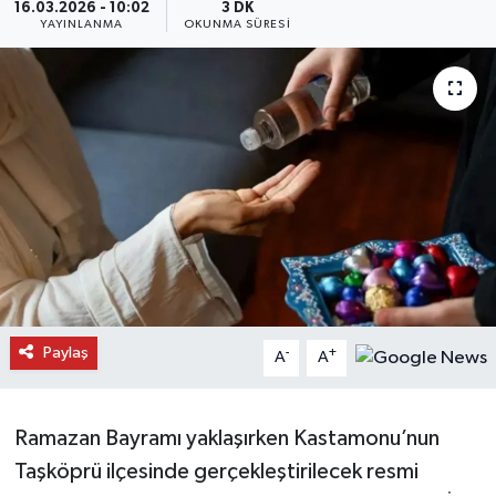
16.03.2026 - 10:02
3 DK
YAYINLANMA
OKUNMA SÜRESI
Daday Haberleri
Devrekani Haberleri
Doğanyurt Haberleri
Hanönü Haberleri
İhsangazi Haberleri
İnebolu Haberleri
Paylaş
-
+
A
A
Küre Haberleri
Merkez Haberleri
Ramazan Bayramı yaklaşırken Kastamonu’nun
Taşköprü ilçesinde gerçekleştirilecek resmi
Pınarbaşı Haberleri