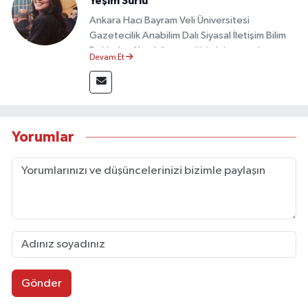
Yeşim Sürlü
Ankara Hacı Bayram Veli Üniversitesi
Gazetecilik Anabilim Dalı Siyasal İletişim Bilim
Dalı’nda yüksek lisans eğitimini tamamlamıştır.
Devam Et
Sosyal medya platformları ve seçimlere dair
akademik çalışmalar gerçekleştirmiştir.
Taşköprü Postası internet haber sitesinde
internet editörü olarak görev yapmaktadır.
Yorumlar
Gönder