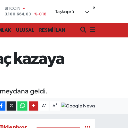
°
DOLAR
Taşköprü
47,7436
%0.18
EURO
55,2510
%0.32
MLAK
ULUSAL
RESMİ İLAN
STERLİN
64,4811
%0.38
GRAM ALTIN
6660.55
%0.03
raç kazaya
BİST100
13.779
%-14
BITCOIN
3.100.664,03
%-0.18
ı meydana geldi.
-
+
A
A
ükleniyor...