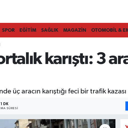
SPOR
EĞİTİM
SAĞLIK
MAGAZİN
OTOMOBİL & E
I
rtalık karıştı: 3 a
e üç aracın karıştığı feci bir trafik kazas
1 DK
MA SÜRESI
Y