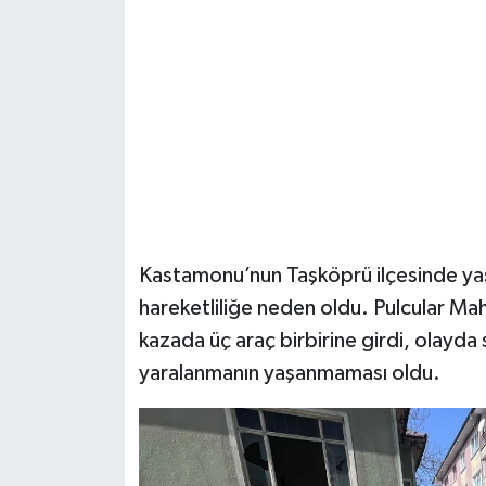
Şenpazar Haberleri
Seydiler Haberleri
Taşköprü Haberleri
Tosya Haberleri
Karadeniz Haberleri
Kastamonu’nun Taşköprü ilçesinde yaşa
hareketliliğe neden oldu. Pulcular Ma
Ulusal Haberler
kazada üç araç birbirine girdi, olayda 
yaralanmanın yaşanmaması oldu.
Teknoloji Haberleri
Siyaset Haberleri