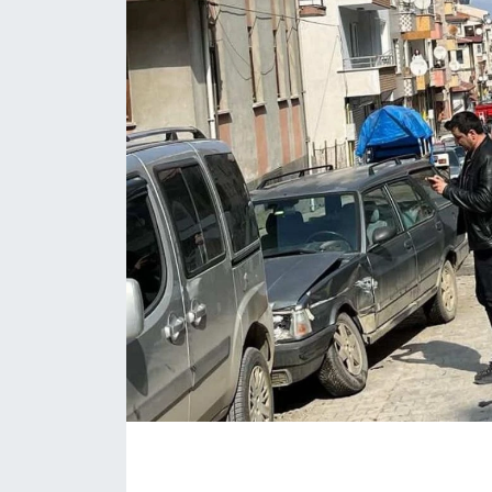
Daday Haberleri
Devrekani Haberleri
Doğanyurt Haberleri
Hanönü Haberleri
İhsangazi Haberleri
İnebolu Haberleri
Küre Haberleri
Merkez Haberleri
Pınarbaşı Haberleri