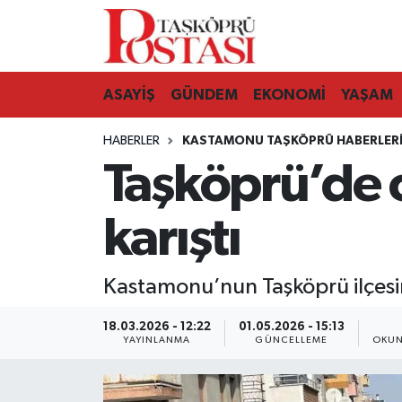
Kastamonu Vefat Edenler
ASAYİŞ
GÜNDEM
EKONOMİ
YAŞAM
Abana Haberleri
HABERLER
KASTAMONU TAŞKÖPRÜ HABERLER
Ağlı Haberleri
Taşköprü’de o
Araç Haberleri
karıştı
Azdavay Haberleri
Kastamonu’nun Taşköprü ilçesind
Bozkurt Haberleri
18.03.2026 - 12:22
01.05.2026 - 15:13
Çatalzeytin Haberleri
YAYINLANMA
GÜNCELLEME
OKUN
Cide Haberleri