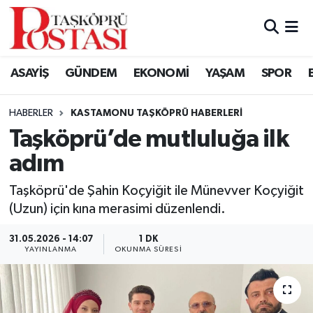
Kastamonu Vefat Edenler
ASAYİŞ
GÜNDEM
EKONOMİ
YAŞAM
SPOR
Abana Haberleri
HABERLER
KASTAMONU TAŞKÖPRÜ HABERLERI
Ağlı Haberleri
Taşköprü’de mutluluğa ilk
adım
Araç Haberleri
Taşköprü'de Şahin Koçyiğit ile Münevver Koçyiğit
Azdavay Haberleri
(Uzun) için kına merasimi düzenlendi.
Bozkurt Haberleri
31.05.2026 - 14:07
1 DK
YAYINLANMA
OKUNMA SÜRESI
Çatalzeytin Haberleri
Cide Haberleri