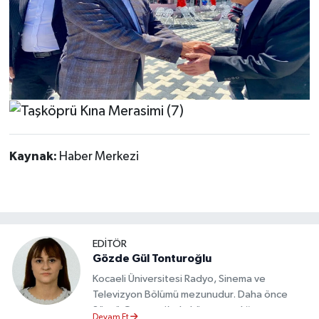
Kaynak:
Haber Merkezi
EDİTÖR
Gözde Gül Tonturoğlu
Kocaeli Üniversitesi Radyo, Sinema ve
Televizyon Bölümü mezunudur. Daha önce
Sözcü Gazetesi’nde köşe yazarlığı yapmış ve
Devam Et