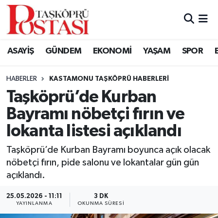
Kastamonu Vefat Edenler
ASAYİŞ
GÜNDEM
EKONOMİ
YAŞAM
SPOR
Abana Haberleri
HABERLER
KASTAMONU TAŞKÖPRÜ HABERLERI
Ağlı Haberleri
Taşköprü’de Kurban
Bayramı nöbetçi fırın ve
Araç Haberleri
lokanta listesi açıklandı
Azdavay Haberleri
Taşköprü’de Kurban Bayramı boyunca açık olacak
Bozkurt Haberleri
nöbetçi fırın, pide salonu ve lokantalar gün gün
açıklandı.
Çatalzeytin Haberleri
25.05.2026 - 11:11
3 DK
YAYINLANMA
OKUNMA SÜRESI
Cide Haberleri