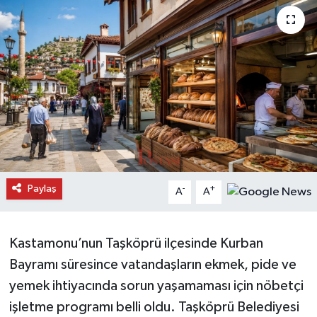
Daday Haberleri
Devrekani Haberleri
Doğanyurt Haberleri
Hanönü Haberleri
İhsangazi Haberleri
Paylaş
-
+
A
A
İnebolu Haberleri
Küre Haberleri
Kastamonu’nun Taşköprü ilçesinde Kurban
Bayramı süresince vatandaşların ekmek, pide ve
Merkez Haberleri
yemek ihtiyacında sorun yaşamaması için nöbetçi
işletme programı belli oldu. Taşköprü Belediyesi
Pınarbaşı Haberleri