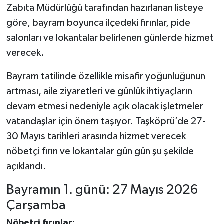
Zabıta Müdürlüğü tarafından hazırlanan listeye
göre, bayram boyunca ilçedeki fırınlar, pide
Şenpazar Haberleri
salonları ve lokantalar belirlenen günlerde hizmet
Seydiler Haberleri
verecek.
Taşköprü Haberleri
Bayram tatilinde özellikle misafir yoğunluğunun
artması, aile ziyaretleri ve günlük ihtiyaçların
Tosya Haberleri
devam etmesi nedeniyle açık olacak işletmeler
vatandaşlar için önem taşıyor. Taşköprü’de 27-
Karadeniz Haberleri
30 Mayıs tarihleri arasında hizmet verecek
Ulusal Haberler
nöbetçi fırın ve lokantalar gün gün şu şekilde
açıklandı.
Teknoloji Haberleri
Bayramın 1. günü: 27 Mayıs 2026
Siyaset Haberleri
Çarşamba
Nöbetçi fırınlar: