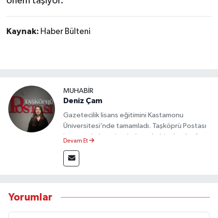
önem taşıyor.
Kaynak:
Haber Bülteni
MUHABİR
Deniz Çam
Gazetecilik lisans eğitimini Kastamonu
Üniversitesi’nde tamamladı. Taşköprü Postası
internet haber sitesinde muhabir olarak görev
Devam Et
yapmaktadır.
Yorumlar