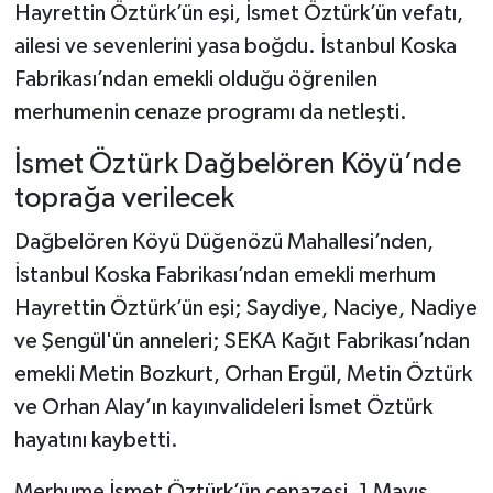
Hayrettin Öztürk’ün eşi, İsmet Öztürk’ün vefatı,
ailesi ve sevenlerini yasa boğdu. İstanbul Koska
Şenpazar Haberleri
Fabrikası’ndan emekli olduğu öğrenilen
Seydiler Haberleri
merhumenin cenaze programı da netleşti.
İsmet Öztürk Dağbelören Köyü’nde
Taşköprü Haberleri
toprağa verilecek
Tosya Haberleri
Dağbelören Köyü Düğenözü Mahallesi’nden,
İstanbul Koska Fabrikası’ndan emekli merhum
Karadeniz Haberleri
Hayrettin Öztürk’ün eşi; Saydiye, Naciye, Nadiye
Ulusal Haberler
ve Şengül'ün anneleri; SEKA Kağıt Fabrikası’ndan
emekli Metin Bozkurt, Orhan Ergül, Metin Öztürk
Teknoloji Haberleri
ve Orhan Alay’ın kayınvalideleri İsmet Öztürk
hayatını kaybetti.
Siyaset Haberleri
Merhume İsmet Öztürk’ün cenazesi, 1 Mayıs