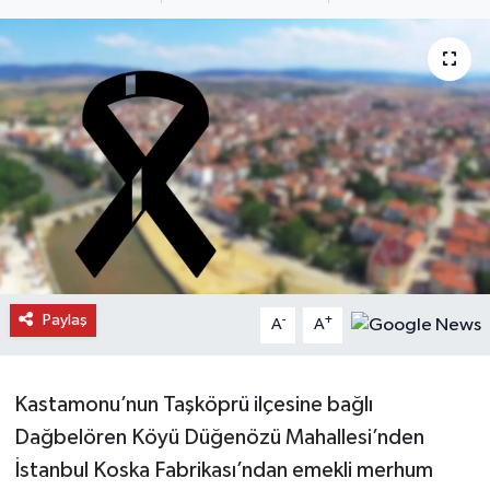
Daday Haberleri
Devrekani Haberleri
Doğanyurt Haberleri
Hanönü Haberleri
İhsangazi Haberleri
İnebolu Haberleri
Paylaş
-
+
A
A
Küre Haberleri
Kastamonu’nun Taşköprü ilçesine bağlı
Merkez Haberleri
Dağbelören Köyü Düğenözü Mahallesi’nden
İstanbul Koska Fabrikası’ndan emekli merhum
Pınarbaşı Haberleri