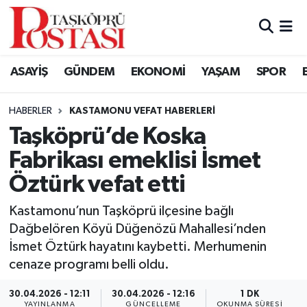
Kastamonu Vefat Edenler
ASAYİŞ
GÜNDEM
EKONOMİ
YAŞAM
SPOR
Abana Haberleri
HABERLER
KASTAMONU VEFAT HABERLERI
Ağlı Haberleri
Taşköprü’de Koska
Fabrikası emeklisi İsmet
Araç Haberleri
Öztürk vefat etti
Azdavay Haberleri
Kastamonu’nun Taşköprü ilçesine bağlı
Bozkurt Haberleri
Dağbelören Köyü Düğenözü Mahallesi’nden
İsmet Öztürk hayatını kaybetti. Merhumenin
Çatalzeytin Haberleri
cenaze programı belli oldu.
30.04.2026 - 12:11
30.04.2026 - 12:16
1 DK
Cide Haberleri
YAYINLANMA
GÜNCELLEME
OKUNMA SÜRESI