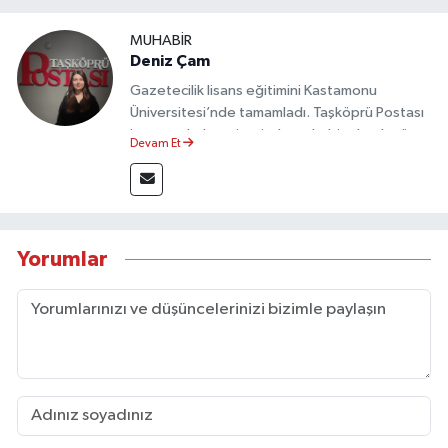
MUHABİR
Deniz Çam
Gazetecilik lisans eğitimini Kastamonu
Üniversitesi’nde tamamladı. Taşköprü Postası
internet haber sitesinde muhabir olarak görev
Devam Et
yapmaktadır.
Yorumlar