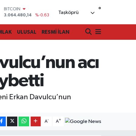
BITCOIN
°
3.064.480,14
%-0.63
Taşköprü
DOLAR
47,7143
%0.16
EURO
MLAK
ULUSAL
RESMİ İLAN
55,0317
%-0.02
STERLİN
64,2463
%0.07
GRAM ALTIN
vulcu’nun acı
6510.40
%0.45
BİST100
13.799
%70
ybetti
meni Erkan Davulcu’nun
-
+
A
A