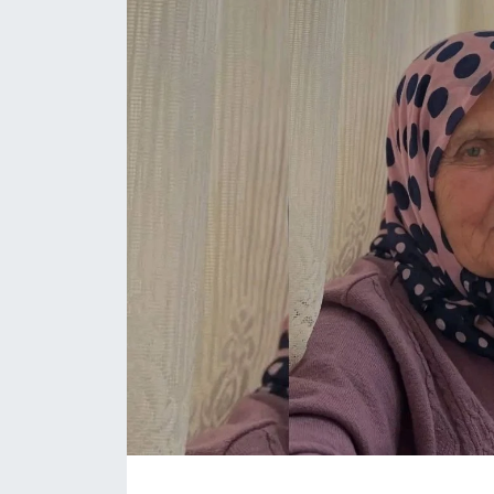
Daday Haberleri
Devrekani Haberleri
Doğanyurt Haberleri
Hanönü Haberleri
İhsangazi Haberleri
İnebolu Haberleri
Küre Haberleri
Merkez Haberleri
Pınarbaşı Haberleri