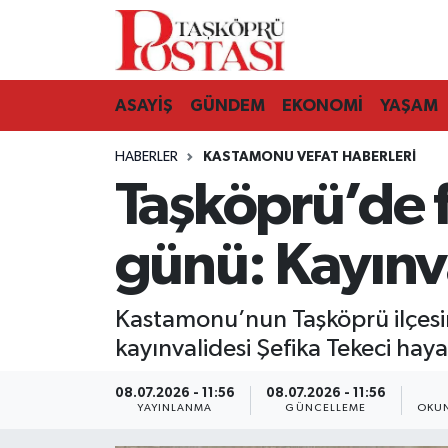
Kastamonu Vefat Edenler
ASAYİŞ
GÜNDEM
EKONOMİ
YAŞAM
Abana Haberleri
HABERLER
KASTAMONU VEFAT HABERLERI
Ağlı Haberleri
Taşköprü’de 
Araç Haberleri
günü: Kayınva
Azdavay Haberleri
Kastamonu’nun Taşköprü ilçesin
Bozkurt Haberleri
kayınvalidesi Şefika Tekeci hay
Çatalzeytin Haberleri
08.07.2026 - 11:56
08.07.2026 - 11:56
YAYINLANMA
GÜNCELLEME
OKUN
Cide Haberleri