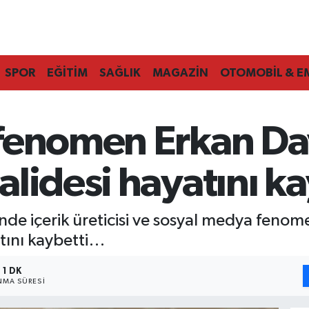
SPOR
EĞİTİM
SAĞLIK
MAGAZİN
OTOMOBİL & E
fenomen Erkan Da
lidesi hayatını ka
de içerik üreticisi ve sosyal medya feno
atını kaybetti…
1 DK
MA SÜRESI