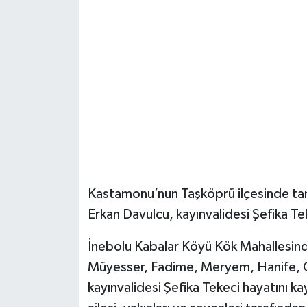
Şenpazar Haberleri
Seydiler Haberleri
Taşköprü Haberleri
Tosya Haberleri
Karadeniz Haberleri
Kastamonu’nun Taşköprü ilçesinde tan
Ulusal Haberler
Erkan Davulcu, kayınvalidesi Şefika Te
Teknoloji Haberleri
İnebolu Kabalar Köyü Kök Mahallesind
Müyesser, Fadime, Meryem, Hanife, Gü
Siyaset Haberleri
kayınvalidesi Şefika Tekeci hayatını k