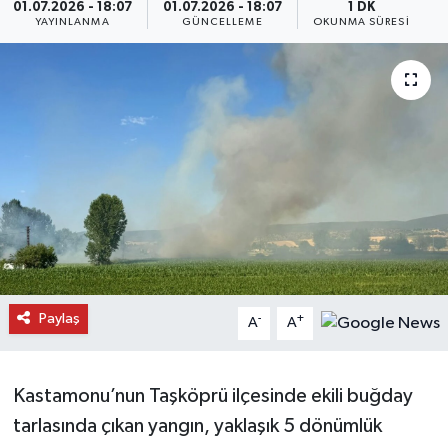
01.07.2026 - 18:07
01.07.2026 - 18:07
1 DK
YAYINLANMA
GÜNCELLEME
OKUNMA SÜRESI
Daday Haberleri
Devrekani Haberleri
Doğanyurt Haberleri
Hanönü Haberleri
İhsangazi Haberleri
İnebolu Haberleri
Paylaş
-
+
A
A
Küre Haberleri
Merkez Haberleri
Kastamonu’nun Taşköprü ilçesinde ekili buğday
tarlasında çıkan yangın, yaklaşık 5 dönümlük
Pınarbaşı Haberleri