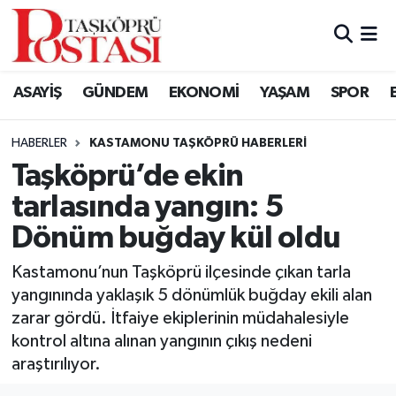
Kastamonu Vefat Edenler
ASAYİŞ
GÜNDEM
EKONOMİ
YAŞAM
SPOR
Abana Haberleri
HABERLER
KASTAMONU TAŞKÖPRÜ HABERLERI
Ağlı Haberleri
Taşköprü’de ekin
tarlasında yangın: 5
Araç Haberleri
Dönüm buğday kül oldu
Azdavay Haberleri
Kastamonu’nun Taşköprü ilçesinde çıkan tarla
Bozkurt Haberleri
yangınında yaklaşık 5 dönümlük buğday ekili alan
zarar gördü. İtfaiye ekiplerinin müdahalesiyle
Çatalzeytin Haberleri
kontrol altına alınan yangının çıkış nedeni
araştırılıyor.
Cide Haberleri