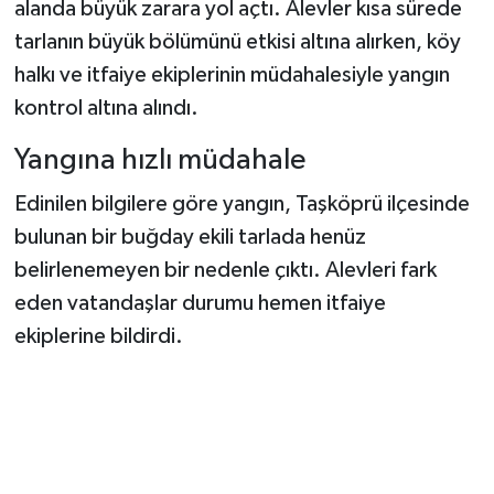
alanda büyük zarara yol açtı. Alevler kısa sürede
tarlanın büyük bölümünü etkisi altına alırken, köy
Şenpazar Haberleri
halkı ve itfaiye ekiplerinin müdahalesiyle yangın
kontrol altına alındı.
Seydiler Haberleri
Yangına hızlı müdahale
Taşköprü Haberleri
Edinilen bilgilere göre yangın, Taşköprü ilçesinde
Tosya Haberleri
bulunan bir buğday ekili tarlada henüz
belirlenemeyen bir nedenle çıktı. Alevleri fark
Karadeniz Haberleri
eden vatandaşlar durumu hemen itfaiye
Ulusal Haberler
ekiplerine bildirdi.
Teknoloji Haberleri
Siyaset Haberleri