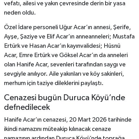
vefatı, ailesi ve yakın çevresinde derin bir yasa
neden oldu.
Şenpazar Haberleri
Özel İdare personeli Uğur Acar’ın annesi, Şerife,
Seydiler Haberleri
Ayşe, Şaziye ve Elif Acar’ın anneanneleri; Mustafa
Ertürk ve Hasan Acar’ın kayınvalidesi; Hüsnü
Taşköprü Haberleri
Acar, Emre Ertürk ve Göksel Acar’ın da anneleri
Tosya Haberleri
olan Hanife Acar, sevenleri tarafından saygı ve
sevgiyle anılıyor. Aile yakınları ve köy sakinleri,
Karadeniz Haberleri
merhum için taziye dileklerini paylaştı.
Ulusal Haberler
Cenazesi bugün Duruca Köyü’nde
defnedilecek
Teknoloji Haberleri
Hanife Acar’ın cenazesi, 20 Mart 2026 tarihinde
Siyaset Haberleri
ikindi namazını müteakip kılınacak cenaze
namazının ardından Duruca Köyü’nde toprağa