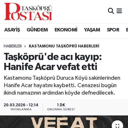
Kastamonu Vefat Edenler
ASAYİŞ
GÜNDEM
EKONOMİ
YAŞAM
SPOR
Abana Haberleri
HABERLER
KASTAMONU TAŞKÖPRÜ HABERLERI
Ağlı Haberleri
Taşköprü'de acı kayıp:
Hanife Acar vefat etti
Araç Haberleri
Kastamonu Taşköprü Duruca Köyü sakinlerinden
Azdavay Haberleri
Hanife Acar hayatını kaybetti. Cenazesi bugün
ikindi namazının ardından köyde defnedilecek.
Bozkurt Haberleri
20.03.2026 - 12:14
1 DK
Çatalzeytin Haberleri
YAYINLANMA
OKUNMA SÜRESI
Cide Haberleri