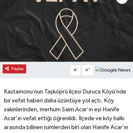
Daday Haberleri
Devrekani Haberleri
Doğanyurt Haberleri
Hanönü Haberleri
Paylaş
-
+
A
A
İhsangazi Haberleri
İnebolu Haberleri
Kastamonu’nun Taşköprü ilçesi Duruca Köyü’nde
bir vefat haberi daha üzüntüye yol açtı. Köy
Küre Haberleri
sakinlerinden, merhum Saim Acar’ın eşi Hanife
Merkez Haberleri
Acar’ın vefat ettiği öğrenildi. İlçede ve köy halkı
arasında bilinen isimlerden biri olan Hanife Acar’ın
Pınarbaşı Haberleri