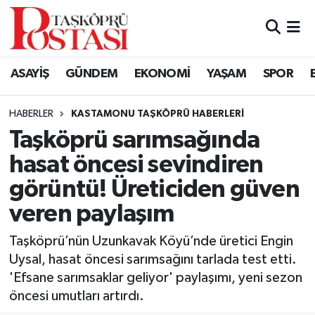
Kastamonu Vefat Edenler
ASAYİŞ
GÜNDEM
EKONOMİ
YAŞAM
SPOR
Abana Haberleri
HABERLER
KASTAMONU TAŞKÖPRÜ HABERLERI
Ağlı Haberleri
Taşköprü sarımsağında
hasat öncesi sevindiren
Araç Haberleri
görüntü! Üreticiden güven
Azdavay Haberleri
veren paylaşım
Bozkurt Haberleri
Taşköprü’nün Uzunkavak Köyü’nde üretici Engin
Uysal, hasat öncesi sarımsağını tarlada test etti.
Çatalzeytin Haberleri
'Efsane sarımsaklar geliyor' paylaşımı, yeni sezon
öncesi umutları artırdı.
Cide Haberleri