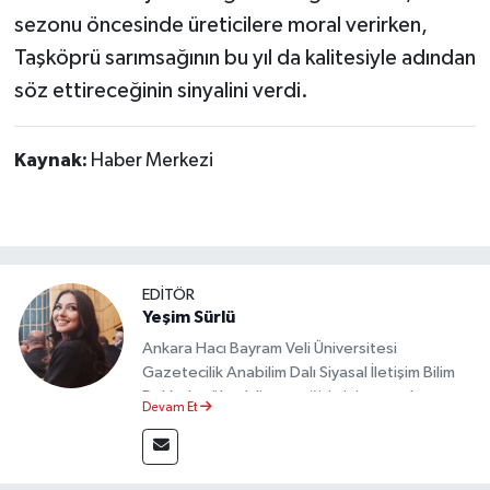
sezonu öncesinde üreticilere moral verirken,
Taşköprü sarımsağının bu yıl da kalitesiyle adından
söz ettireceğinin sinyalini verdi.
Kaynak:
Haber Merkezi
EDİTÖR
Yeşim Sürlü
Ankara Hacı Bayram Veli Üniversitesi
Gazetecilik Anabilim Dalı Siyasal İletişim Bilim
Dalı’nda yüksek lisans eğitimini tamamlamıştır.
Devam Et
Sosyal medya platformları ve seçimlere dair
akademik çalışmalar gerçekleştirmiştir.
Taşköprü Postası internet haber sitesinde