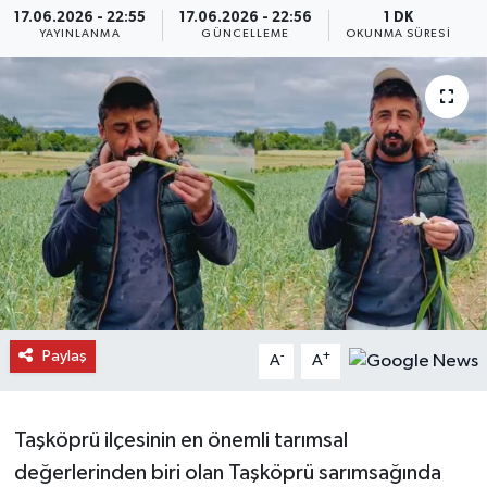
17.06.2026 - 22:55
17.06.2026 - 22:56
1 DK
YAYINLANMA
GÜNCELLEME
OKUNMA SÜRESI
Daday Haberleri
Devrekani Haberleri
Doğanyurt Haberleri
Hanönü Haberleri
İhsangazi Haberleri
İnebolu Haberleri
Paylaş
-
+
A
A
Küre Haberleri
Merkez Haberleri
Taşköprü ilçesinin en önemli tarımsal
değerlerinden biri olan Taşköprü sarımsağında
Pınarbaşı Haberleri