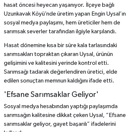
hasat öncesi heyecan yaşanıyor. İlçeye bağlı
Uzunkavak Köyü’nde üretim yapan Engin Uysal’ın
Şenpazar Haberleri
sosyal medya paylaşımı, hem üreticiler hem de
Seydiler Haberleri
sarımsak severler tarafından ilgiyle karşılandı.
Taşköprü Haberleri
Hasat dönemine kısa bir süre kala tarlasındaki
sarımsakları topraktan çıkaran Uysal, ürünün
Tosya Haberleri
gelişimini ve kalitesini yerinde kontrol etti.
Sarımsağı tadarak değerlendiren üretici, elde
Karadeniz Haberleri
edilen sonuçtan memnun kaldığını ifade etti.
Ulusal Haberler
'Efsane Sarımsaklar Geliyor'
Teknoloji Haberleri
Sosyal medya hesabından yaptığı paylaşımda
sarımsağın kalitesine dikkat çeken Uysal, “Efsane
Siyaset Haberleri
sarımsaklar geliyor, gayet başarılı” ifadelerini