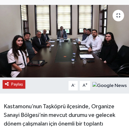
Daday Haberleri
Devrekani Haberleri
Doğanyurt Haberleri
Hanönü Haberleri
İhsangazi Haberleri
İnebolu Haberleri
Paylaş
-
+
A
A
Küre Haberleri
Kastamonu’nun Taşköprü ilçesinde, Organize
Merkez Haberleri
Sanayi Bölgesi’nin mevcut durumu ve gelecek
dönem çalışmaları için önemli bir toplantı
Pınarbaşı Haberleri