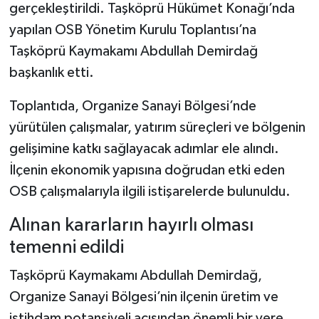
gerçekleştirildi. Taşköprü Hükümet Konağı’nda
yapılan OSB Yönetim Kurulu Toplantısı’na
Şenpazar Haberleri
Taşköprü Kaymakamı Abdullah Demirdağ
Seydiler Haberleri
başkanlık etti.
Toplantıda, Organize Sanayi Bölgesi’nde
Taşköprü Haberleri
yürütülen çalışmalar, yatırım süreçleri ve bölgenin
Tosya Haberleri
gelişimine katkı sağlayacak adımlar ele alındı.
İlçenin ekonomik yapısına doğrudan etki eden
Karadeniz Haberleri
OSB çalışmalarıyla ilgili istişarelerde bulunuldu.
Ulusal Haberler
Alınan kararların hayırlı olması
temenni edildi
Teknoloji Haberleri
Taşköprü Kaymakamı Abdullah Demirdağ,
Siyaset Haberleri
Organize Sanayi Bölgesi’nin ilçenin üretim ve
istihdam potansiyeli açısından önemli bir yere