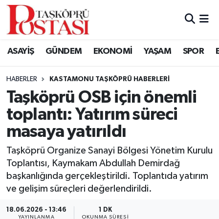
Kastamonu Vefat Edenler
ASAYİŞ
GÜNDEM
EKONOMİ
YAŞAM
SPOR
Abana Haberleri
HABERLER
KASTAMONU TAŞKÖPRÜ HABERLERI
Ağlı Haberleri
Taşköprü OSB için önemli
toplantı: Yatırım süreci
Araç Haberleri
masaya yatırıldı
Azdavay Haberleri
Taşköprü Organize Sanayi Bölgesi Yönetim Kurulu
Bozkurt Haberleri
Toplantısı, Kaymakam Abdullah Demirdağ
başkanlığında gerçekleştirildi. Toplantıda yatırım
Çatalzeytin Haberleri
ve gelişim süreçleri değerlendirildi.
18.06.2026 - 13:46
1 DK
Cide Haberleri
YAYINLANMA
OKUNMA SÜRESI