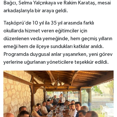
Bağcı, Selma Yalçınkaya ve Rakim Karataş, mesai
arkadaşlarıyla bir araya geldi.
Şenpazar Haberleri
Taşköprü’de 10 yıl ila 35 yıl arasında farklı
Seydiler Haberleri
okullarda hizmet veren eğitimciler için
düzenlenen veda yemeğinde, hem geçmiş yılların
Taşköprü Haberleri
emeği hem de ilçeye sundukları katkılar anıldı.
Tosya Haberleri
Programda duygusal anlar yaşanırken, yeni görev
yerlerine uğurlanan yöneticilere teşekkür edildi.
Karadeniz Haberleri
Ulusal Haberler
Teknoloji Haberleri
Siyaset Haberleri