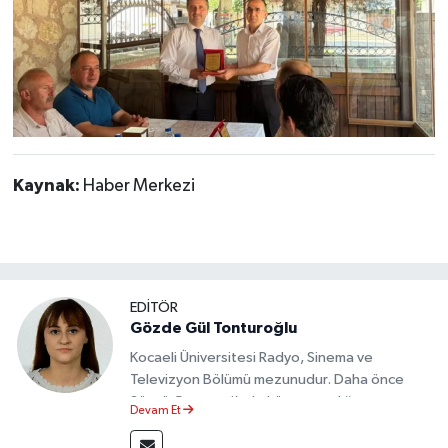
Kaynak:
Haber Merkezi
EDİTÖR
Gözde Gül Tonturoğlu
Kocaeli Üniversitesi Radyo, Sinema ve
Televizyon Bölümü mezunudur. Daha önce
Sözcü Gazetesi’nde köşe yazarlığı yapmış ve
Devam Et
sayfa tasarımı alanında görev almıştır.