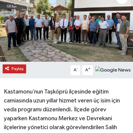
Daday Haberleri
Devrekani Haberleri
Doğanyurt Haberleri
Hanönü Haberleri
Paylaş
-
+
A
A
İhsangazi Haberleri
İnebolu Haberleri
Kastamonu’nun Taşköprü ilçesinde eğitim
camiasında uzun yıllar hizmet veren üç isim için
Küre Haberleri
veda programı düzenlendi. İlçede görev
Merkez Haberleri
yaparken Kastamonu Merkez ve Devrekani
ilçelerine yönetici olarak görevlendirilen Salih
Pınarbaşı Haberleri