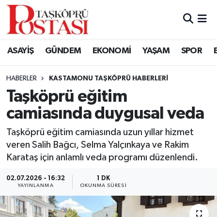
Kastamonu Vefat Edenler
ASAYİŞ
GÜNDEM
EKONOMİ
YAŞAM
SPOR
Abana Haberleri
HABERLER
KASTAMONU TAŞKÖPRÜ HABERLERI
Ağlı Haberleri
Taşköprü eğitim
camiasında duygusal veda
Araç Haberleri
Taşköprü eğitim camiasında uzun yıllar hizmet
Azdavay Haberleri
veren Salih Bağcı, Selma Yalçınkaya ve Rakim
Karataş için anlamlı veda programı düzenlendi.
Bozkurt Haberleri
02.07.2026 - 16:32
1 DK
Çatalzeytin Haberleri
YAYINLANMA
OKUNMA SÜRESI
Cide Haberleri