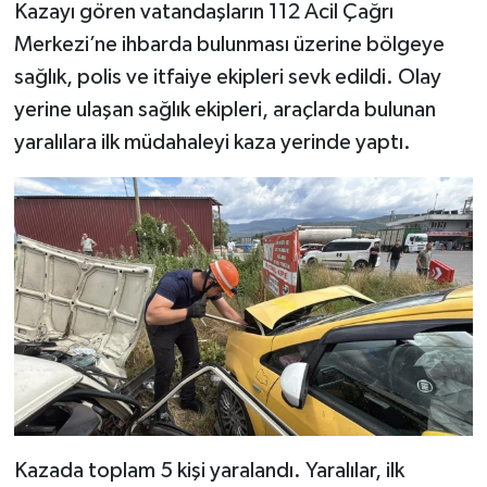
Dünya Haberleri
Kazayı gören vatandaşların 112 Acil Çağrı
Merkezi’ne ihbarda bulunması üzerine bölgeye
Yerel Haberler
sağlık, polis ve itfaiye ekipleri sevk edildi. Olay
yerine ulaşan sağlık ekipleri, araçlarda bulunan
Haber Arşivi
yaralılara ilk müdahaleyi kaza yerinde yaptı.
Kazada toplam 5 kişi yaralandı. Yaralılar, ilk