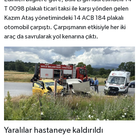
T 0098 plakalı ticari taksi ile karşı yönden gelen
Şenpazar Haberleri
Kazım Ataş yönetimindeki 14 ACB 184 plakalı
otomobil çarpıştı. Çarpışmanın etkisiyle her iki
Seydiler Haberleri
araç da savrularak yol kenarına çıktı.
Taşköprü Haberleri
Tosya Haberleri
Karadeniz Haberleri
Ulusal Haberler
Teknoloji Haberleri
Siyaset Haberleri
Yaralılar hastaneye kaldırıldı