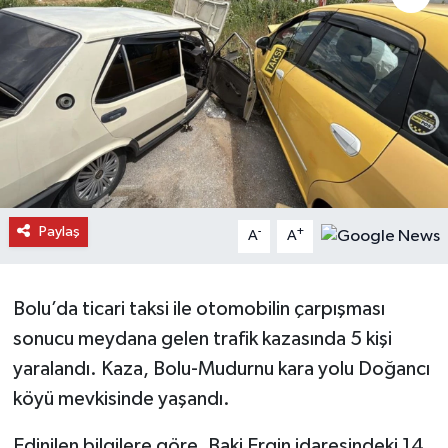
Daday Haberleri
Devrekani Haberleri
Doğanyurt Haberleri
Hanönü Haberleri
Paylaş
-
+
A
A
İhsangazi Haberleri
İnebolu Haberleri
Bolu’da ticari taksi ile otomobilin çarpışması
sonucu meydana gelen trafik kazasında 5 kişi
Küre Haberleri
yaralandı. Kaza, Bolu-Mudurnu kara yolu Doğancı
Merkez Haberleri
köyü mevkisinde yaşandı.
Pınarbaşı Haberleri
Edinilen bilgilere göre, Baki Ergin idaresindeki 14