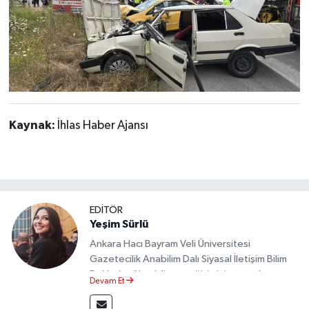
Kaynak:
İhlas Haber Ajansı
EDİTÖR
Yeşim Sürlü
Ankara Hacı Bayram Veli Üniversitesi
Gazetecilik Anabilim Dalı Siyasal İletişim Bilim
Dalı’nda yüksek lisans eğitimini tamamlamıştır.
Devam Et
Sosyal medya platformları ve seçimlere dair
akademik çalışmalar gerçekleştirmiştir.