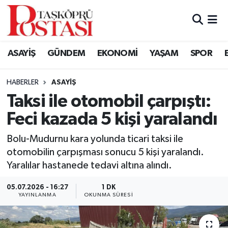
Kastamonu Vefat Edenler
ASAYİŞ
GÜNDEM
EKONOMİ
YAŞAM
SPOR
Abana Haberleri
HABERLER
ASAYIŞ
Ağlı Haberleri
Taksi ile otomobil çarpıştı:
Feci kazada 5 kişi yaralandı
Araç Haberleri
Bolu-Mudurnu kara yolunda ticari taksi ile
Azdavay Haberleri
otomobilin çarpışması sonucu 5 kişi yaralandı.
Yaralılar hastanede tedavi altına alındı.
Bozkurt Haberleri
05.07.2026 - 16:27
1 DK
Çatalzeytin Haberleri
YAYINLANMA
OKUNMA SÜRESI
Cide Haberleri