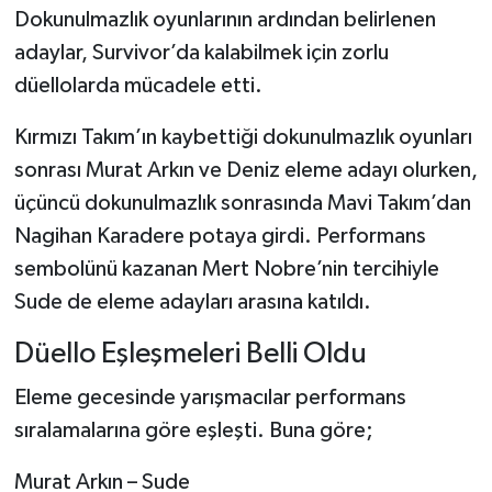
Dokunulmazlık oyunlarının ardından belirlenen
Şenpazar Haberleri
adaylar, Survivor’da kalabilmek için zorlu
düellolarda mücadele etti.
Seydiler Haberleri
Kırmızı Takım’ın kaybettiği dokunulmazlık oyunları
Taşköprü Haberleri
sonrası Murat Arkın ve Deniz eleme adayı olurken,
üçüncü dokunulmazlık sonrasında Mavi Takım’dan
Tosya Haberleri
Nagihan Karadere potaya girdi. Performans
sembolünü kazanan Mert Nobre’nin tercihiyle
Karadeniz Haberleri
Sude de eleme adayları arasına katıldı.
Ulusal Haberler
Düello Eşleşmeleri Belli Oldu
Teknoloji Haberleri
Eleme gecesinde yarışmacılar performans
sıralamalarına göre eşleşti. Buna göre;
Siyaset Haberleri
Murat Arkın – Sude