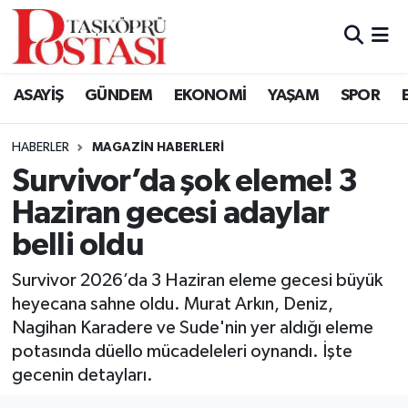
Kastamonu Vefat Edenler
ASAYİŞ
GÜNDEM
EKONOMİ
YAŞAM
SPOR
Abana Haberleri
HABERLER
MAGAZIN HABERLERI
Ağlı Haberleri
Survivor’da şok eleme! 3
Haziran gecesi adaylar
Araç Haberleri
belli oldu
Azdavay Haberleri
Survivor 2026’da 3 Haziran eleme gecesi büyük
Bozkurt Haberleri
heyecana sahne oldu. Murat Arkın, Deniz,
Nagihan Karadere ve Sude'nin yer aldığı eleme
Çatalzeytin Haberleri
potasında düello mücadeleleri oynandı. İşte
gecenin detayları.
Cide Haberleri