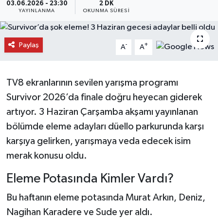
03.06.2026 - 23:30
2 DK
YAYINLANMA
OKUNMA SÜRESI
Daday Haberleri
Devrekani Haberleri
Paylaş
-
+
A
A
Doğanyurt Haberleri
TV8 ekranlarının sevilen yarışma programı
Hanönü Haberleri
Survivor 2026’da finale doğru heyecan giderek
artıyor. 3 Haziran Çarşamba akşamı yayınlanan
İhsangazi Haberleri
bölümde eleme adayları düello parkurunda karşı
karşıya gelirken, yarışmaya veda edecek isim
İnebolu Haberleri
merak konusu oldu.
Küre Haberleri
Eleme Potasında Kimler Vardı?
Merkez Haberleri
Bu haftanın eleme potasında Murat Arkın, Deniz,
Nagihan Karadere ve Sude yer aldı.
Pınarbaşı Haberleri