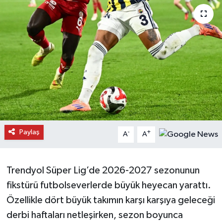
Daday Haberleri
Devrekani Haberleri
Doğanyurt Haberleri
Hanönü Haberleri
İhsangazi Haberleri
Paylaş
-
+
A
A
İnebolu Haberleri
Küre Haberleri
Trendyol Süper Lig’de 2026-2027 sezonunun
fikstürü futbolseverlerde büyük heyecan yarattı.
Merkez Haberleri
Özellikle dört büyük takımın karşı karşıya geleceği
derbi haftaları netleşirken, sezon boyunca
Pınarbaşı Haberleri