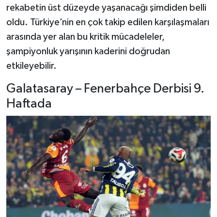
rekabetin üst düzeyde yaşanacağı şimdiden belli
oldu. Türkiye’nin en çok takip edilen karşılaşmaları
Şenpazar Haberleri
arasında yer alan bu kritik mücadeleler,
Seydiler Haberleri
şampiyonluk yarışının kaderini doğrudan
etkileyebilir.
Taşköprü Haberleri
Galatasaray – Fenerbahçe Derbisi 9.
Tosya Haberleri
Haftada
Karadeniz Haberleri
Ulusal Haberler
Teknoloji Haberleri
Siyaset Haberleri