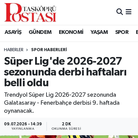
Kastamonu Vefat Edenler
ASAYİŞ
GÜNDEM
EKONOMİ
YAŞAM
SPOR
Abana Haberleri
HABERLER
SPOR HABERLERI
Ağlı Haberleri
Süper Lig'de 2026-2027
sezonunda derbi haftaları
Araç Haberleri
belli oldu
Azdavay Haberleri
Trendyol Süper Lig 2026-2027 sezonunda
Bozkurt Haberleri
Galatasaray - Fenerbahçe derbisi 9. haftada
oynanacak.
Çatalzeytin Haberleri
09.07.2026 - 14:39
2 DK
YAYINLANMA
OKUNMA SÜRESI
Cide Haberleri