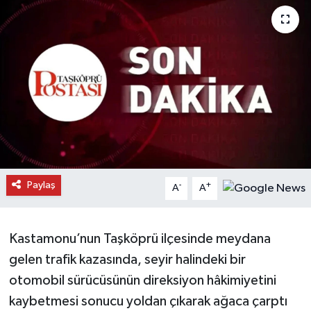
Daday Haberleri
Devrekani Haberleri
Doğanyurt Haberleri
Hanönü Haberleri
İhsangazi Haberleri
Paylaş
-
+
A
A
İnebolu Haberleri
Küre Haberleri
Kastamonu’nun Taşköprü ilçesinde meydana
gelen trafik kazasında, seyir halindeki bir
Merkez Haberleri
otomobil sürücüsünün direksiyon hâkimiyetini
kaybetmesi sonucu yoldan çıkarak ağaca çarptı
Pınarbaşı Haberleri