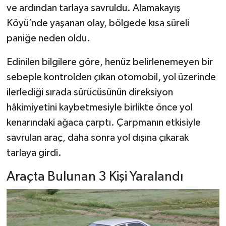
ve ardından tarlaya savruldu. Alamakayış
Köyü’nde yaşanan olay, bölgede kısa süreli
Şenpazar Haberleri
paniğe neden oldu.
Seydiler Haberleri
Edinilen bilgilere göre, henüz belirlenemeyen bir
Taşköprü Haberleri
sebeple kontrolden çıkan otomobil, yol üzerinde
ilerlediği sırada sürücüsünün direksiyon
Tosya Haberleri
hâkimiyetini kaybetmesiyle birlikte önce yol
kenarındaki ağaca çarptı. Çarpmanın etkisiyle
Karadeniz Haberleri
savrulan araç, daha sonra yol dışına çıkarak
Ulusal Haberler
tarlaya girdi.
Araçta Bulunan 3 Kişi Yaralandı
Teknoloji Haberleri
Siyaset Haberleri