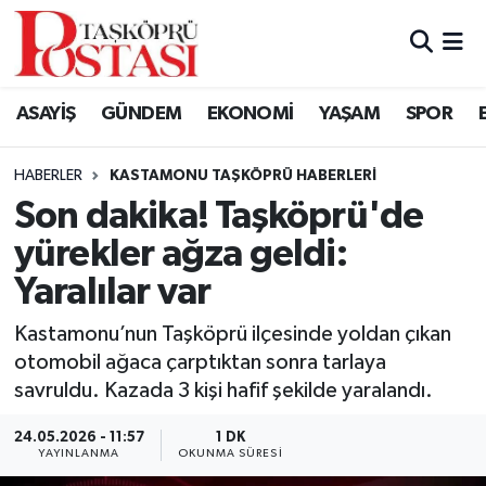
Kastamonu Vefat Edenler
ASAYİŞ
GÜNDEM
EKONOMİ
YAŞAM
SPOR
Abana Haberleri
HABERLER
KASTAMONU TAŞKÖPRÜ HABERLERI
Ağlı Haberleri
Son dakika! Taşköprü'de
yürekler ağza geldi:
Araç Haberleri
Yaralılar var
Azdavay Haberleri
Kastamonu’nun Taşköprü ilçesinde yoldan çıkan
Bozkurt Haberleri
otomobil ağaca çarptıktan sonra tarlaya
savruldu. Kazada 3 kişi hafif şekilde yaralandı.
Çatalzeytin Haberleri
24.05.2026 - 11:57
1 DK
YAYINLANMA
OKUNMA SÜRESI
Cide Haberleri