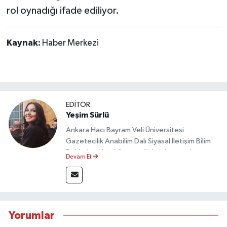
rol oynadığı ifade ediliyor.
Kaynak:
Haber Merkezi
EDİTÖR
Yeşim Sürlü
Ankara Hacı Bayram Veli Üniversitesi
Gazetecilik Anabilim Dalı Siyasal İletişim Bilim
Dalı’nda yüksek lisans eğitimini tamamlamıştır.
Devam Et
Sosyal medya platformları ve seçimlere dair
akademik çalışmalar gerçekleştirmiştir.
Taşköprü Postası internet haber sitesinde
internet editörü olarak görev yapmaktadır.
Yorumlar