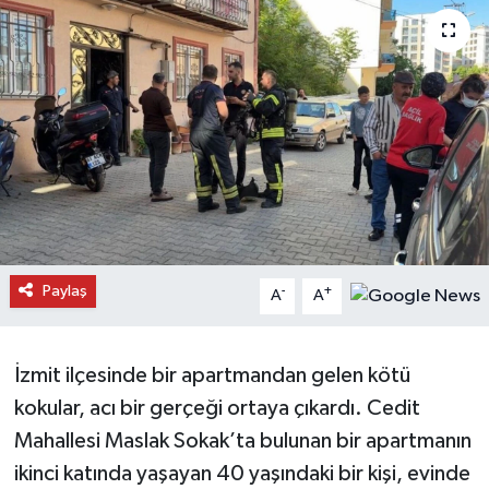
Daday Haberleri
Devrekani Haberleri
Doğanyurt Haberleri
Hanönü Haberleri
İhsangazi Haberleri
Paylaş
-
+
A
A
İnebolu Haberleri
Küre Haberleri
İzmit ilçesinde bir apartmandan gelen kötü
kokular, acı bir gerçeği ortaya çıkardı. Cedit
Merkez Haberleri
Mahallesi Maslak Sokak’ta bulunan bir apartmanın
ikinci katında yaşayan 40 yaşındaki bir kişi, evinde
Pınarbaşı Haberleri