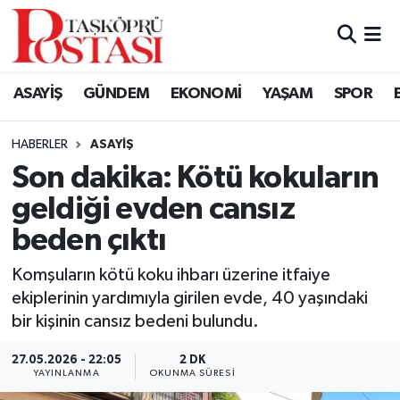
Kastamonu Vefat Edenler
ASAYİŞ
GÜNDEM
EKONOMİ
YAŞAM
SPOR
Abana Haberleri
HABERLER
ASAYIŞ
Ağlı Haberleri
Son dakika: Kötü kokuların
geldiği evden cansız
Araç Haberleri
beden çıktı
Azdavay Haberleri
Komşuların kötü koku ihbarı üzerine itfaiye
Bozkurt Haberleri
ekiplerinin yardımıyla girilen evde, 40 yaşındaki
bir kişinin cansız bedeni bulundu.
Çatalzeytin Haberleri
27.05.2026 - 22:05
2 DK
YAYINLANMA
OKUNMA SÜRESI
Cide Haberleri