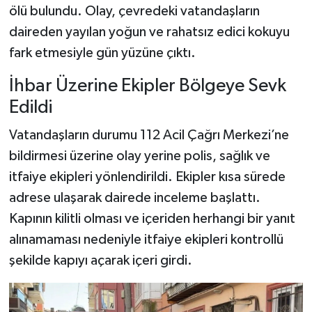
ölü bulundu. Olay, çevredeki vatandaşların
daireden yayılan yoğun ve rahatsız edici kokuyu
Şenpazar Haberleri
fark etmesiyle gün yüzüne çıktı.
Seydiler Haberleri
İhbar Üzerine Ekipler Bölgeye Sevk
Taşköprü Haberleri
Edildi
Vatandaşların durumu 112 Acil Çağrı Merkezi’ne
Tosya Haberleri
bildirmesi üzerine olay yerine polis, sağlık ve
Karadeniz Haberleri
itfaiye ekipleri yönlendirildi. Ekipler kısa sürede
adrese ulaşarak dairede inceleme başlattı.
Ulusal Haberler
Kapının kilitli olması ve içeriden herhangi bir yanıt
alınamaması nedeniyle itfaiye ekipleri kontrollü
Teknoloji Haberleri
şekilde kapıyı açarak içeri girdi.
Siyaset Haberleri