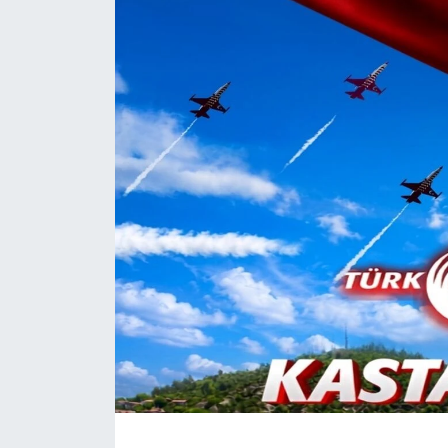
Daday Haberleri
Devrekani Haberleri
Doğanyurt Haberleri
Hanönü Haberleri
İhsangazi Haberleri
İnebolu Haberleri
Küre Haberleri
Merkez Haberleri
Pınarbaşı Haberleri