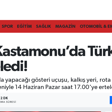
SPOR
EĞİTİM
SAĞLIK
MAGAZİN
OTOMOBİL & E
astamonu’da Türk 
ledi!
a yapacağı gösteri uçuşu, kalkış yeri, rota
iyle 14 Haziran Pazar saat 17.00'ye ertel
2 DK
MA SÜRESI