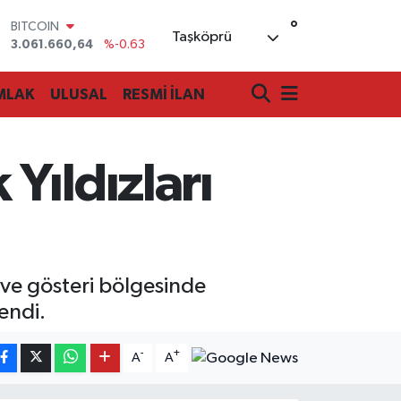
°
DOLAR
Taşköprü
47,6704
%0
EURO
55,0406
%-0.08
MLAK
ULUSAL
RESMİ İLAN
STERLİN
64,2143
%0
GRAM ALTIN
6510.40
%0.45
Yıldızları
BİST100
13.799
%70
BITCOIN
3.061.660,64
%-0.63
 ve gösteri bölgesinde
endi.
-
+
A
A