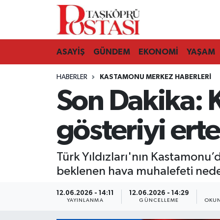
Kastamonu Vefat Edenler
ASAYİŞ
GÜNDEM
EKONOMİ
YAŞAM
Abana Haberleri
HABERLER
KASTAMONU MERKEZ HABERLERI
Ağlı Haberleri
Son Dakika: K
Araç Haberleri
gösteriyi erte
Azdavay Haberleri
Türk Yıldızları'nın Kastamonu’d
Bozkurt Haberleri
beklenen hava muhalefeti neden
Çatalzeytin Haberleri
12.06.2026 - 14:11
12.06.2026 - 14:29
YAYINLANMA
GÜNCELLEME
OKUN
Cide Haberleri