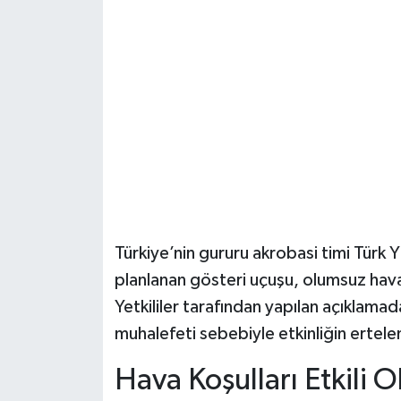
Şenpazar Haberleri
Seydiler Haberleri
Taşköprü Haberleri
Tosya Haberleri
Karadeniz Haberleri
Türkiye’nin gururu akrobasi timi Türk 
Ulusal Haberler
planlanan gösteri uçuşu, olumsuz hava ko
Yetkililer tarafından yapılan açıklamad
Teknoloji Haberleri
muhalefeti sebebiyle etkinliğin ertele
Siyaset Haberleri
Hava Koşulları Etkili O