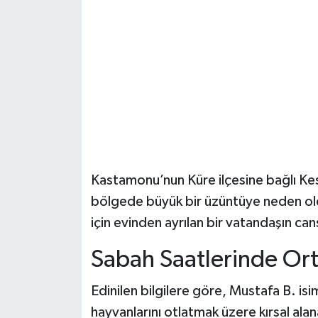
Şenpazar Haberleri
Seydiler Haberleri
Taşköprü Haberleri
Tosya Haberleri
Karadeniz Haberleri
Kastamonu’nun Küre ilçesine bağlı Ke
bölgede büyük bir üzüntüye neden old
Ulusal Haberler
için evinden ayrılan bir vatandaşın c
Teknoloji Haberleri
Sabah Saatlerinde Or
Siyaset Haberleri
Edinilen bilgilere göre, Mustafa B. is
hayvanlarını otlatmak üzere kırsal ala