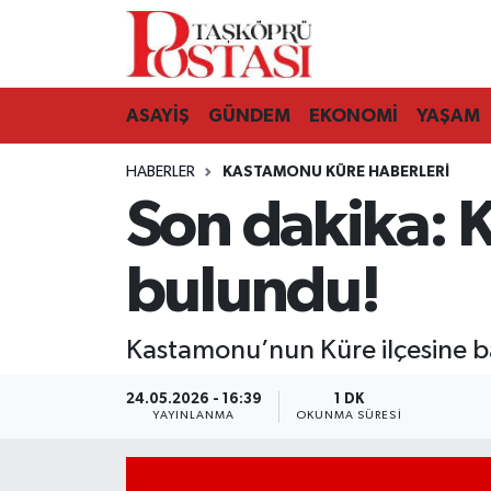
Kastamonu Vefat Edenler
ASAYİŞ
GÜNDEM
EKONOMİ
YAŞAM
Abana Haberleri
HABERLER
KASTAMONU KÜRE HABERLERI
Ağlı Haberleri
Son dakika: 
Araç Haberleri
bulundu!
Azdavay Haberleri
Kastamonu’nun Küre ilçesine 
Bozkurt Haberleri
24.05.2026 - 16:39
1 DK
Çatalzeytin Haberleri
YAYINLANMA
OKUNMA SÜRESI
Cide Haberleri