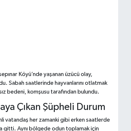
sepınar Köyü’nde yaşanan üzücü olay,
u. Sabah saatlerinde hayvanlarını otlatmak
ansız bedeni, komşusu tarafından bulundu.
taya Çıkan Şüpheli Durum
imli vatandaş her zamanki gibi erken saatlerde
na gitti. Aynı bölgede odun toplamak için