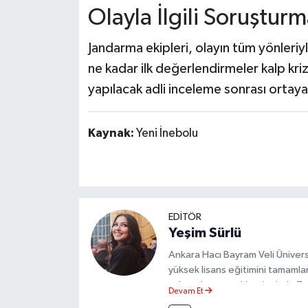
Olayla İlgili Soruşturm
Jandarma ekipleri, olayın tüm yönleriyl
ne kadar ilk değerlendirmeler kalp kriz
yapılacak adli inceleme sonrası ortaya
Kaynak:
Yeni İnebolu
EDİTÖR
Yeşim Sürlü
Ankara Hacı Bayram Veli Üniversit
yüksek lisans eğitimini tamamla
çalışmalar gerçekleştirmiştir. 
Devam Et
olarak görev yapmaktadır.