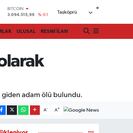
°
BITCOIN
Taşköprü
3.094.515,99
%-0.1
DOLAR
47,7436
%0.18
MLAK
ULUSAL
RESMİ İLAN
EURO
55,2510
%0.32
STERLİN
64,4811
%0.38
olarak
GRAM ALTIN
6660.55
%0
BİST100
13.779
%-14
a giden adam ölü bulundu.
-
+
A
A
ükleniyor...