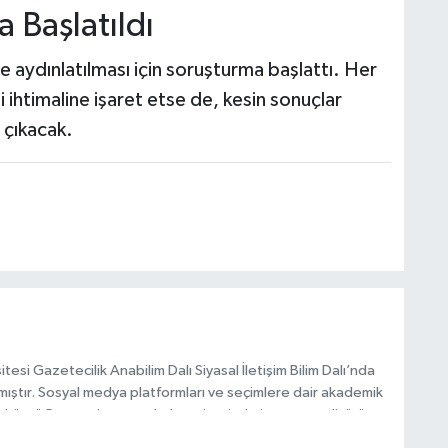
a Başlatıldı
e aydınlatılması için soruşturma başlattı. Her
i ihtimaline işaret etse de, kesin sonuçlar
 çıkacak.
esi Gazetecilik Anabilim Dalı Siyasal İletişim Bilim Dalı’nda
mıştır. Sosyal medya platformları ve seçimlere dair akademik
Taşköprü Postası internet haber sitesinde internet editörü