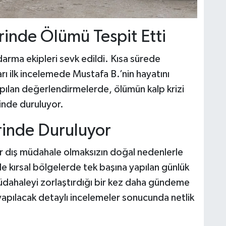
erinde Ölümü Tespit Etti
darma ekipleri sevk edildi. Kısa sürede
arı ilk incelemede Mustafa B.’nin hayatını
apılan değerlendirmelerde, ölümün kalp krizi
inde duruluyor.
erinde Duruluyor
bir dış müdahale olmaksızın doğal nedenlerle
kle kırsal bölgelerde tek başına yapılan günlük
 müdahaleyi zorlaştırdığı bir kez daha gündeme
 yapılacak detaylı incelemeler sonucunda netlik