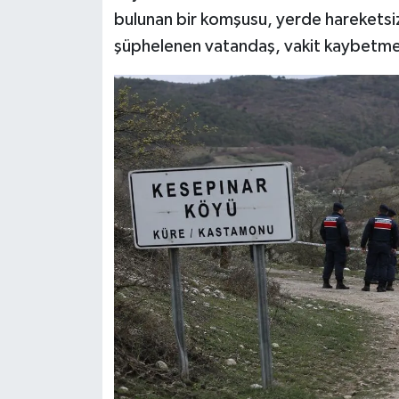
Dünya Haberleri
bulunan bir komşusu, yerde hareketsiz
şüphelenen vatandaş, vakit kaybetmed
Yerel Haberler
Haber Arşivi