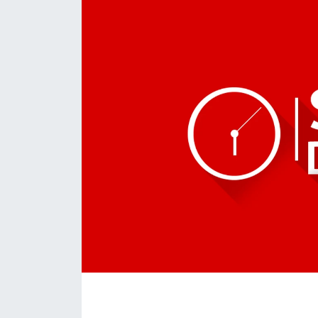
Daday Haberleri
Devrekani Haberleri
Doğanyurt Haberleri
Hanönü Haberleri
İhsangazi Haberleri
İnebolu Haberleri
Küre Haberleri
Merkez Haberleri
Pınarbaşı Haberleri