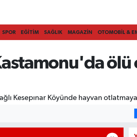
SPOR
EĞİTİM
SAĞLIK
MAGAZİN
OTOMOBİL & E
Kastamonu'da ölü 
bağlı Kesepınar Köyünde hayvan otlatmay
Y