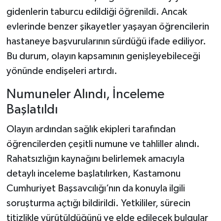
Dünya Haberleri
gidenlerin taburcu edildiği öğrenildi. Ancak
evlerinde benzer şikayetler yaşayan öğrencilerin
Yerel Haberler
hastaneye başvurularının sürdüğü ifade ediliyor.
Haber Arşivi
Bu durum, olayın kapsamının genişleyebileceği
yönünde endişeleri artırdı.
Numuneler Alındı, İnceleme
Başlatıldı
Olayın ardından sağlık ekipleri tarafından
öğrencilerden çeşitli numune ve tahliller alındı.
Rahatsızlığın kaynağını belirlemek amacıyla
detaylı inceleme başlatılırken, Kastamonu
Cumhuriyet Başsavcılığı’nın da konuyla ilgili
soruşturma açtığı bildirildi. Yetkililer, sürecin
titizlikle yürütüldüğünü ve elde edilecek bulgular