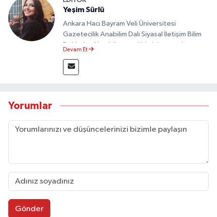
Yeşim Sürlü
Ankara Hacı Bayram Veli Üniversitesi
Gazetecilik Anabilim Dalı Siyasal İletişim Bilim
Dalı’nda yüksek lisans eğitimini tamamlamıştır.
Devam Et
Sosyal medya platformları ve seçimlere dair
akademik çalışmalar gerçekleştirmiştir.
Taşköprü Postası internet haber sitesinde
internet editörü olarak görev yapmaktadır.
Yorumlar
Gönder