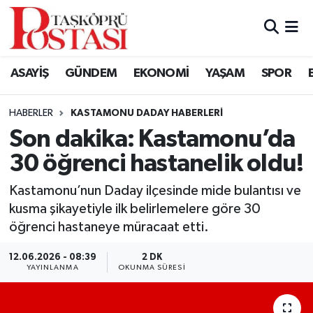
Kastamonu Vefat Edenler
ASAYİŞ
GÜNDEM
EKONOMİ
YAŞAM
SPOR
Abana Haberleri
HABERLER
KASTAMONU DADAY HABERLERI
Ağlı Haberleri
Son dakika: Kastamonu’da
30 öğrenci hastanelik oldu!
Araç Haberleri
Kastamonu’nun Daday ilçesinde mide bulantısı ve
Azdavay Haberleri
kusma şikayetiyle ilk belirlemelere göre 30
öğrenci hastaneye müracaat etti.
Bozkurt Haberleri
12.06.2026 - 08:39
2 DK
Çatalzeytin Haberleri
YAYINLANMA
OKUNMA SÜRESI
Cide Haberleri