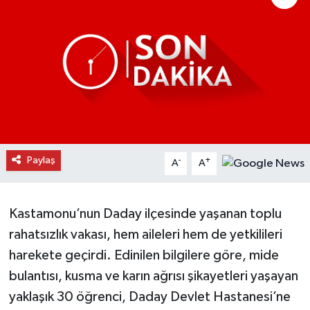
Daday Haberleri
Devrekani Haberleri
Doğanyurt Haberleri
Hanönü Haberleri
Paylaş
-
+
A
A
İhsangazi Haberleri
İnebolu Haberleri
Kastamonu’nun Daday ilçesinde yaşanan toplu
rahatsızlık vakası, hem aileleri hem de yetkilileri
Küre Haberleri
harekete geçirdi. Edinilen bilgilere göre, mide
Merkez Haberleri
bulantısı, kusma ve karın ağrısı şikayetleri yaşayan
yaklaşık 30 öğrenci, Daday Devlet Hastanesi’ne
Pınarbaşı Haberleri