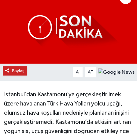
Daday Haberleri
Devrekani Haberleri
Doğanyurt Haberleri
Hanönü Haberleri
Paylaş
-
+
A
A
İhsangazi Haberleri
İnebolu Haberleri
İstanbul’dan Kastamonu’ya gerçekleştirilmek
üzere havalanan Türk Hava Yolları yolcu uçağı,
Küre Haberleri
olumsuz hava koşulları nedeniyle planlanan inişini
Merkez Haberleri
gerçekleştiremedi. Kastamonu’da etkisini artıran
yoğun sis, uçuş güvenliğini doğrudan etkileyince
Pınarbaşı Haberleri