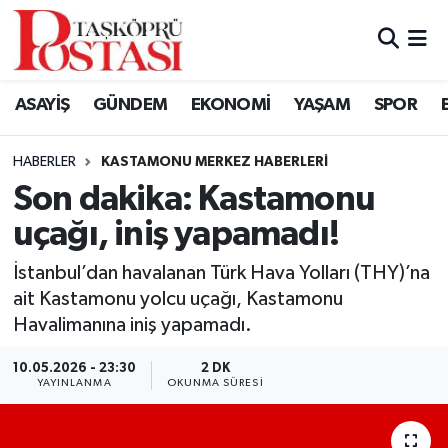
Kastamonu Vefat Edenler
ASAYİŞ
GÜNDEM
EKONOMİ
YAŞAM
SPOR
Abana Haberleri
HABERLER
KASTAMONU MERKEZ HABERLERI
Ağlı Haberleri
Son dakika: Kastamonu
uçağı, iniş yapamadı!
Araç Haberleri
İstanbul’dan havalanan Türk Hava Yolları (THY)’na
Azdavay Haberleri
ait Kastamonu yolcu uçağı, Kastamonu
Havalimanına iniş yapamadı.
Bozkurt Haberleri
10.05.2026 - 23:30
2 DK
Çatalzeytin Haberleri
YAYINLANMA
OKUNMA SÜRESI
Cide Haberleri