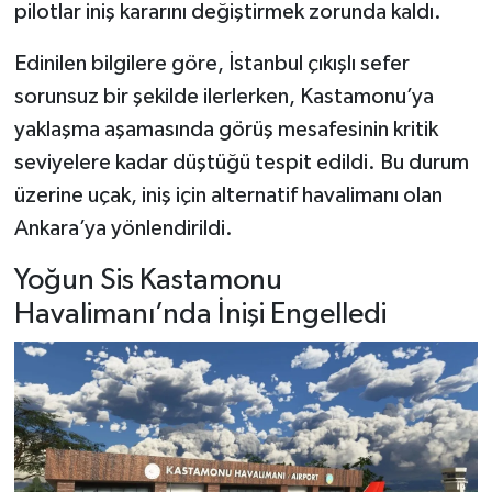
pilotlar iniş kararını değiştirmek zorunda kaldı.
Şenpazar Haberleri
Edinilen bilgilere göre, İstanbul çıkışlı sefer
sorunsuz bir şekilde ilerlerken, Kastamonu’ya
Seydiler Haberleri
yaklaşma aşamasında görüş mesafesinin kritik
seviyelere kadar düştüğü tespit edildi. Bu durum
Taşköprü Haberleri
üzerine uçak, iniş için alternatif havalimanı olan
Tosya Haberleri
Ankara’ya yönlendirildi.
Karadeniz Haberleri
Yoğun Sis Kastamonu
Havalimanı’nda İnişi Engelledi
Ulusal Haberler
Teknoloji Haberleri
Siyaset Haberleri