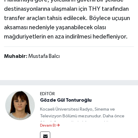
destinasyonlarına ulaşmaları için THY tarafından
transfer araçları tahsis edilecek. Böylece uçuşun
aksaması nedeniyle yaşanabilecek olası
mağduriyetlerin en aza indirilmesi hedefleniyor.
Muhabir:
Mustafa Balcı
EDİTÖR
Gözde Gül Tonturoğlu
Kocaeli Üniversitesi Radyo, Sinema ve
Televizyon Bölümü mezunudur. Daha önce
Sözcü Gazetesi’nde köşe yazarlığı yapmış ve
Devam Et
sayfa tasarımı alanında görev almıştır.