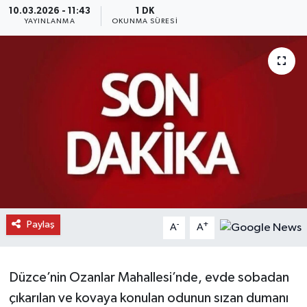
10.03.2026 - 11:43
1 DK
YAYINLANMA
OKUNMA SÜRESI
Daday Haberleri
Devrekani Haberleri
Doğanyurt Haberleri
Hanönü Haberleri
İhsangazi Haberleri
İnebolu Haberleri
Paylaş
-
+
A
A
Küre Haberleri
Merkez Haberleri
Düzce’nin Ozanlar Mahallesi’nde, evde sobadan
çıkarılan ve kovaya konulan odunun sızan dumanı
Pınarbaşı Haberleri