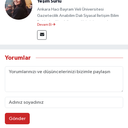
Yeşim Sürlü
Ankara Hacı Bayram Veli Üniversitesi
Gazetecilik Anabilim Dalı Siyasal İletişim Bilim
Dalı’nda yüksek lisans eğitimini tamamlamıştır.
Devam Et
Sosyal medya platformları ve seçimlere dair
akademik çalışmalar gerçekleştirmiştir.
Taşköprü Postası internet haber sitesinde
internet editörü olarak görev yapmaktadır.
Yorumlar
Gönder