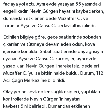
faciaya yol açtı. Aynı evde yaşayan 55 yaşındaki
engelli kadın Nevin Gürgen hayatını kaybederken,
Şenpazar Haberleri
dumandan etkilenen dede Muzaffer C. ve
Seydiler Haberleri
torunlar Ayşe ve Cansu C. tedavi altına alındı.
Taşköprü Haberleri
Edinilen bilgiye göre, gece saatlerinde sobadan
çıkarılan ve tütmeye devam eden odun, kova
Tosya Haberleri
içerisine konuldu. Sabah saatlerinde baş ağrısıyla
uyanan Ayşe ve Cansu C. kardeşler, aynı evde
Karadeniz Haberleri
yaşadıkları Nevin Gürgen’i hareketsiz, dedeleri
Ulusal Haberler
Muzaffer C.’yu ise bitkin halde buldu. Durum, 112
Acil Çağrı Merkezi’ne bildirildi.
Teknoloji Haberleri
Olay yerine sevk edilen sağlık ekipleri, yaptıkları
Siyaset Haberleri
kontrollerde Nevin Gürgen’in hayatını
kaybettiğini belirledi. Dumandan etkilenen