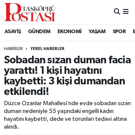
Kastamonu Vefat Edenler
ASAYİŞ
GÜNDEM
EKONOMİ
YAŞAM
SPOR
Abana Haberleri
HABERLER
YEREL HABERLER
Ağlı Haberleri
Sobadan sızan duman facia
yarattı! 1 kişi hayatını
Araç Haberleri
kaybetti: 3 kişi dumandan
Azdavay Haberleri
etkilendi!
Bozkurt Haberleri
Düzce Ozanlar Mahallesi’nde evde sobadan sızan
duman nedeniyle 55 yaşındaki engelli kadın
Çatalzeytin Haberleri
hayatını kaybetti, dede ve torunları tedavi altına
alındı.
Cide Haberleri