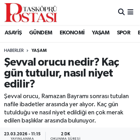
Kastamonu Vefat Edenler
ASAYİŞ
GÜNDEM
EKONOMİ
YAŞAM
SPOR
Abana Haberleri
HABERLER
YAŞAM
Ağlı Haberleri
Şevval orucu nedir? Kaç
gün tutulur, nasıl niyet
Araç Haberleri
edilir?
Azdavay Haberleri
Şevval orucu, Ramazan Bayramı sonrası tutulan
Bozkurt Haberleri
nafile ibadetler arasında yer alıyor. Kaç gün
tutulduğu ve nasıl niyet edildiği en çok merak
Çatalzeytin Haberleri
edilen başlıklar arasında bulunuyor.
23.03.2026 - 11:15
2 DK
Cide Haberleri
YAYINLANMA
OKUNMA SÜRESI