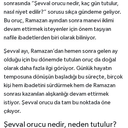
sonrasında “Şevval orucu nedir, kaç gün tutulur,
nasıl niyet edilir?” sorusu sıkça gündeme geliyor.
Şenpazar Haberleri
Bu oruç, Ramazan ayından sonra manevi iklimi
Seydiler Haberleri
devam ettirmek isteyenler için önem taşıyan
nafile ibadetlerden biri olarak biliniyor.
Taşköprü Haberleri
Şevval ayı, Ramazan’dan hemen sonra gelen ay
Tosya Haberleri
olduğu için bu dönemde tutulan oruç da doğal
olarak daha fazla ilgi görüyor. Günlük hayatın
Karadeniz Haberleri
temposuna dönüşün başladığı bu süreçte, birçok
kişi hem ibadetini sürdürmek hem de Ramazan
Ulusal Haberler
sonrası kazanılan alışkanlığı devam ettirmek
Teknoloji Haberleri
istiyor. Şevval orucu da tam bu noktada öne
çıkıyor.
Siyaset Haberleri
Şevval orucu nedir, neden tutulur?