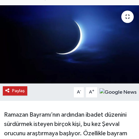
Daday Haberleri
Devrekani Haberleri
Doğanyurt Haberleri
Hanönü Haberleri
İhsangazi Haberleri
İnebolu Haberleri
Paylaş
-
+
A
A
Küre Haberleri
Ramazan Bayramı’nın ardından ibadet düzenini
Merkez Haberleri
sürdürmek isteyen birçok kişi, bu kez Şevval
orucunu araştırmaya başlıyor. Özellikle bayram
Pınarbaşı Haberleri