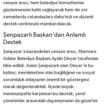
cenaze aracı, hem belediye hizmetlerinin
güçlenmesine katkı sağlayacak hem de zor
Şenpazar Haberleri
zamanlarda vatandaşlara daha hızlı ve düzenli
Seydiler Haberleri
destek verilmesini mümkün kılacak.
Şenpazarlı Başkan’dan Anlamlı
Taşköprü Haberleri
Destek
Tosya Haberleri
Şenpazar’a kazandırılan cenaze aracı, Marmara
Adalar Belediye Başkanı Aydın Dinçer tarafından
Karadeniz Haberleri
hibe edildi. Aslen Şenpazarlı olan Dinçer’in bu
Ulusal Haberler
katkısı, memleketine olan bağlılığının ve sosyal
sorumluluk anlayışının önemli bir göstergesi
Teknoloji Haberleri
olarak değerlendirildi. İlçede büyük
memnuniyetle karşılanan bu destek, yerel
Siyaset Haberleri
yönetimler arasındaki dayanışmanın da güzel bir