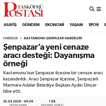
Kastamonu Vefat Edenler
ASAYİŞ
GÜNDEM
EKONOMİ
YAŞAM
SPOR
Abana Haberleri
HABERLER
KASTAMONU ŞENPAZAR HABERLERI
Ağlı Haberleri
Şenpazar’a yeni cenaze
aracı desteği: Dayanışma
Araç Haberleri
örneği
Azdavay Haberleri
Kastamonu’nun Şenpazar ilçesine bir cenaze aracı
Bozkurt Haberleri
kazandırıldı. Aracı Şenpazar ilçesine, Şenpazarlı
Marmara Adalar Belediye Başkanı Aydın Dinçer
Çatalzeytin Haberleri
hibe etti.
25.04.2026 - 09:06
1 DK
Cide Haberleri
YAYINLANMA
OKUNMA SÜRESI