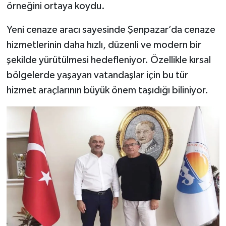
Dünya Haberleri
örneğini ortaya koydu.
Yeni cenaze aracı sayesinde Şenpazar’da cenaze
Yerel Haberler
hizmetlerinin daha hızlı, düzenli ve modern bir
Haber Arşivi
şekilde yürütülmesi hedefleniyor. Özellikle kırsal
bölgelerde yaşayan vatandaşlar için bu tür
hizmet araçlarının büyük önem taşıdığı biliniyor.