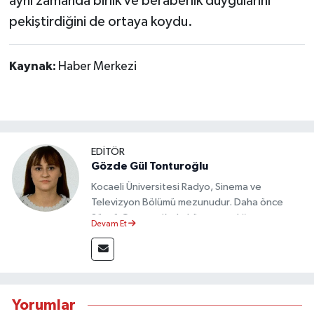
aynı zamanda birlik ve beraberlik duygularını
pekiştirdiğini de ortaya koydu.
Kaynak:
Haber Merkezi
EDİTÖR
Gözde Gül Tonturoğlu
Kocaeli Üniversitesi Radyo, Sinema ve
Televizyon Bölümü mezunudur. Daha önce
Sözcü Gazetesi’nde köşe yazarlığı yapmış ve
Devam Et
sayfa tasarımı alanında görev almıştır.
Yorumlar