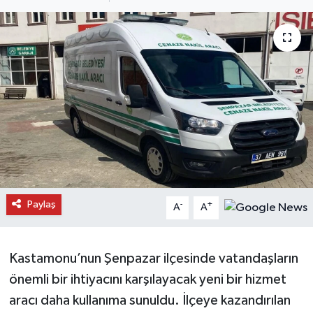
Daday Haberleri
Devrekani Haberleri
Doğanyurt Haberleri
Hanönü Haberleri
İhsangazi Haberleri
İnebolu Haberleri
Paylaş
-
+
A
A
Küre Haberleri
Kastamonu’nun Şenpazar ilçesinde vatandaşların
Merkez Haberleri
önemli bir ihtiyacını karşılayacak yeni bir hizmet
aracı daha kullanıma sunuldu. İlçeye kazandırılan
Pınarbaşı Haberleri