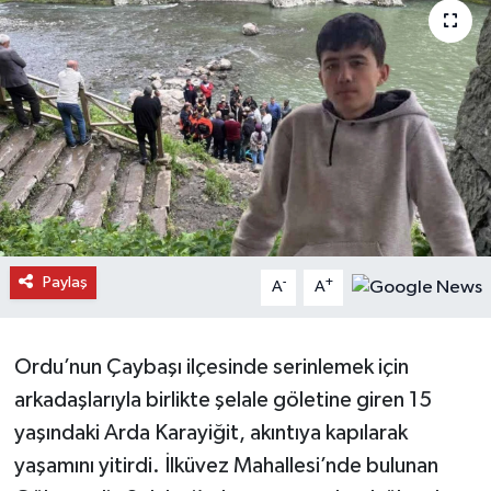
Daday Haberleri
Devrekani Haberleri
Doğanyurt Haberleri
Hanönü Haberleri
İhsangazi Haberleri
Paylaş
-
+
A
A
İnebolu Haberleri
Ordu’nun Çaybaşı ilçesinde serinlemek için
Küre Haberleri
arkadaşlarıyla birlikte şelale göletine giren 15
Merkez Haberleri
yaşındaki Arda Karayiğit, akıntıya kapılarak
yaşamını yitirdi. İlküvez Mahallesi’nde bulunan
Pınarbaşı Haberleri