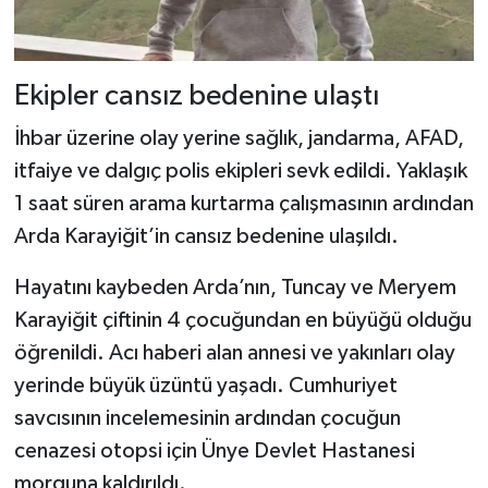
Dünya Haberleri
Yerel Haberler
Ekipler cansız bedenine ulaştı
Haber Arşivi
İhbar üzerine olay yerine sağlık, jandarma, AFAD,
itfaiye ve dalgıç polis ekipleri sevk edildi. Yaklaşık
1 saat süren arama kurtarma çalışmasının ardından
Arda Karayiğit’in cansız bedenine ulaşıldı.
Hayatını kaybeden Arda’nın, Tuncay ve Meryem
Karayiğit çiftinin 4 çocuğundan en büyüğü olduğu
öğrenildi. Acı haberi alan annesi ve yakınları olay
yerinde büyük üzüntü yaşadı. Cumhuriyet
savcısının incelemesinin ardından çocuğun
cenazesi otopsi için Ünye Devlet Hastanesi
morguna kaldırıldı.