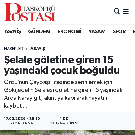
Kastamonu Vefat Edenler
ASAYİŞ
GÜNDEM
EKONOMİ
YAŞAM
SPOR
Abana Haberleri
HABERLER
ASAYIŞ
Ağlı Haberleri
Şelale göletine giren 15
yaşındaki çocuk boğuldu
Araç Haberleri
Ordu’nun Çaybaşı ilçesinde serinlemek için
Azdavay Haberleri
Gökçegelin Şelalesi göletine giren 15 yaşındaki
Arda Karayiğit, akıntıya kapılarak hayatını
Bozkurt Haberleri
kaybetti.
Çatalzeytin Haberleri
17.05.2026 - 20:10
1 DK
YAYINLANMA
OKUNMA SÜRESI
Cide Haberleri