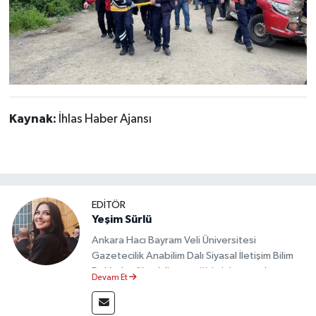
Kaynak:
İhlas Haber Ajansı
EDİTÖR
Yeşim Sürlü
Ankara Hacı Bayram Veli Üniversitesi
Gazetecilik Anabilim Dalı Siyasal İletişim Bilim
Dalı’nda yüksek lisans eğitimini tamamlamıştır.
Devam Et
Sosyal medya platformları ve seçimlere dair
akademik çalışmalar gerçekleştirmiştir.