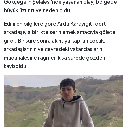
Gökçegelin Şelalesi’nde yaşanan olay, bölgede
büyük üzüntüye neden oldu.
Şenpazar Haberleri
Edinilen bilgilere göre Arda Karayiğit, dört
Seydiler Haberleri
arkadaşıyla birlikte serinlemek amacıyla gölete
girdi. Bir süre sonra akıntıya kapılan çocuk,
Taşköprü Haberleri
arkadaşlarının ve çevredeki vatandaşların
Tosya Haberleri
müdahalesine rağmen kısa sürede gözden
kayboldu.
Karadeniz Haberleri
Ulusal Haberler
Teknoloji Haberleri
Siyaset Haberleri