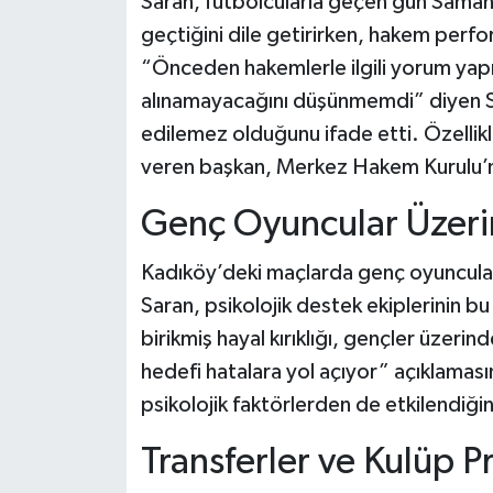
Saran, futbolcularla geçen gün Saman
Dünya Haberleri
geçtiğini dile getirirken, hakem perform
Yerel Haberler
“Önceden hakemlerle ilgili yorum ya
alınamayacağını düşünmemdi” diyen Sar
Haber Arşivi
edilemez olduğunu ifade etti. Özellikl
veren başkan, Merkez Hakem Kurulu’nd
Genç Oyuncular Üzeri
Kadıköy’deki maçlarda genç oyuncular
Saran, psikolojik destek ekiplerinin bu
birikmiş hayal kırıklığı, gençler üzeri
hedefi hatalara yol açıyor” açıklamas
psikolojik faktörlerden de etkilendiğin
Transferler ve Kulüp Pr