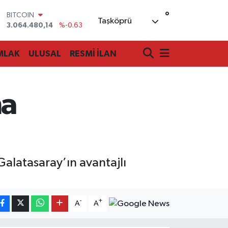
°
BITCOIN
Taşköprü
3.064.480,14
%-0.63
DOLAR
47,7143
%0.16
MLAK
ULUSAL
RESMİ İLAN
EURO
55,0317
%-0.02
STERLİN
64,2463
%0.07
ma
GRAM ALTIN
6510.40
%0.45
BİST100
13.799
%70
alatasaray’ın avantajlı
-
+
A
A