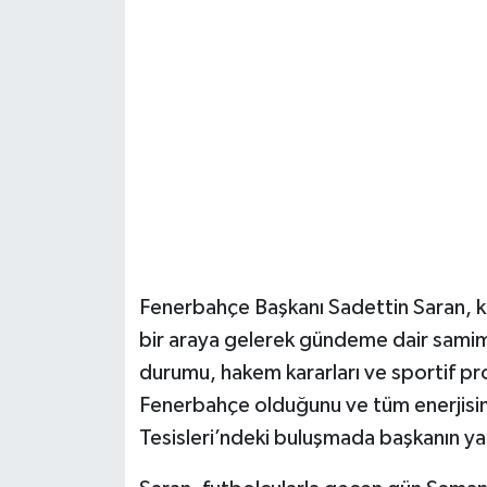
Şenpazar Haberleri
Seydiler Haberleri
Taşköprü Haberleri
Tosya Haberleri
Karadeniz Haberleri
Fenerbahçe Başkanı Sadettin Saran, k
Ulusal Haberler
bir araya gelerek gündeme dair samimi 
durumu, hakem kararları ve sportif pr
Teknoloji Haberleri
Fenerbahçe olduğunu ve tüm enerjisini 
Tesisleri’ndeki buluşmada başkanın ya
Siyaset Haberleri