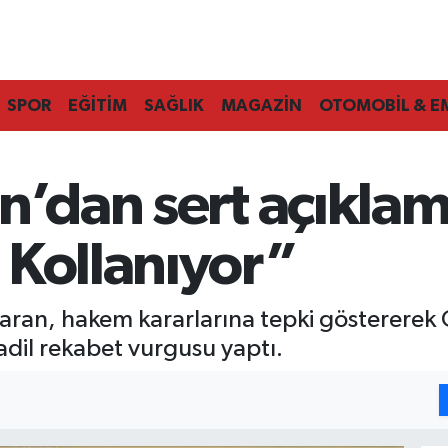
SPOR
EĞİTİM
SAĞLIK
MAGAZİN
OTOMOBİL & E
n’dan sert açıkla
 Kollanıyor”
ran, hakem kararlarına tepki göstererek G
dil rekabet vurgusu yaptı.