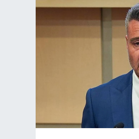
Daday Haberleri
Devrekani Haberleri
Doğanyurt Haberleri
Hanönü Haberleri
İhsangazi Haberleri
İnebolu Haberleri
Küre Haberleri
Merkez Haberleri
Pınarbaşı Haberleri