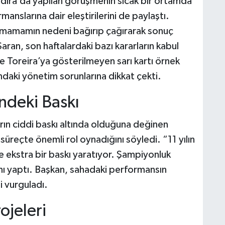
dıra’da yapılan görüşmenin sıcak bir ortamda
anslarına dair eleştirilerini de paylaştı.
pmamamın nedeni bağırıp çağırarak sonuç
an, son haftalardaki bazı kararların kabul
e Toreira’ya gösterilmeyen sarı kartı örnek
aki yönetim sorunlarına dikkat çekti.
ndeki Baskı
ın ciddi baskı altında olduğuna değinen
 süreçte önemli rol oynadığını söyledi. “11 yılın
nde ekstra bir baskı yaratıyor. Şampiyonluk
ını yaptı. Başkan, sahadaki performansın
i vurguladı.
ojeleri