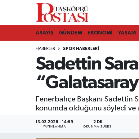
Kastamonu Vefat Edenler
ASAYİŞ
GÜNDEM
EKONOMİ
YAŞAM
Abana Haberleri
HABERLER
SPOR HABERLERI
Ağlı Haberleri
Sadettin Sara
Araç Haberleri
“Galatasaray
Azdavay Haberleri
Fenerbahçe Başkanı Sadettin Sa
Bozkurt Haberleri
konumda olduğunu söyledi ve a
Çatalzeytin Haberleri
13.03.2026 - 14:59
2 DK
YAYINLANMA
OKUNMA SÜRESI
Cide Haberleri