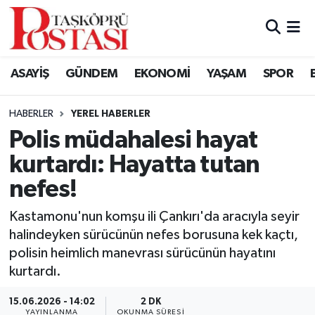
Kastamonu Vefat Edenler
ASAYİŞ
GÜNDEM
EKONOMİ
YAŞAM
SPOR
Abana Haberleri
HABERLER
YEREL HABERLER
Ağlı Haberleri
Polis müdahalesi hayat
kurtardı: Hayatta tutan
Araç Haberleri
nefes!
Azdavay Haberleri
Kastamonu'nun komşu ili Çankırı'da aracıyla seyir
Bozkurt Haberleri
halindeyken sürücünün nefes borusuna kek kaçtı,
polisin heimlich manevrası sürücünün hayatını
Çatalzeytin Haberleri
kurtardı.
15.06.2026 - 14:02
2 DK
Cide Haberleri
YAYINLANMA
OKUNMA SÜRESI