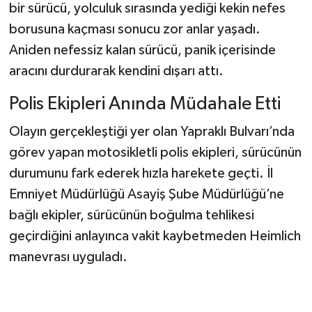
bir sürücü, yolculuk sırasında yediği kekin nefes
borusuna kaçması sonucu zor anlar yaşadı.
Şenpazar Haberleri
Aniden nefessiz kalan sürücü, panik içerisinde
Seydiler Haberleri
aracını durdurarak kendini dışarı attı.
Polis Ekipleri Anında Müdahale Etti
Taşköprü Haberleri
Olayın gerçekleştiği yer olan Yapraklı Bulvarı’nda
Tosya Haberleri
görev yapan motosikletli polis ekipleri, sürücünün
durumunu fark ederek hızla harekete geçti. İl
Karadeniz Haberleri
Emniyet Müdürlüğü Asayiş Şube Müdürlüğü’ne
Ulusal Haberler
bağlı ekipler, sürücünün boğulma tehlikesi
geçirdiğini anlayınca vakit kaybetmeden Heimlich
Teknoloji Haberleri
manevrası uyguladı.
Siyaset Haberleri