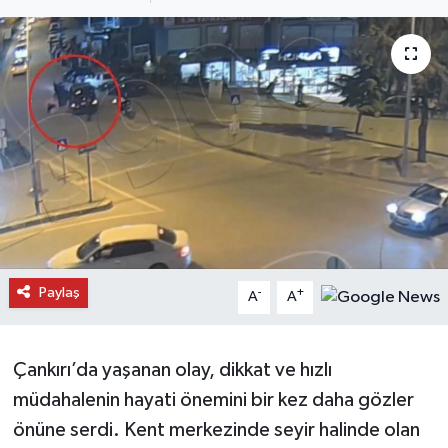
Daday Haberleri
Devrekani Haberleri
Doğanyurt Haberleri
Hanönü Haberleri
İhsangazi Haberleri
İnebolu Haberleri
Paylaş
-
+
A
A
Küre Haberleri
Çankırı’da yaşanan olay, dikkat ve hızlı
Merkez Haberleri
müdahalenin hayati önemini bir kez daha gözler
önüne serdi. Kent merkezinde seyir halinde olan
Pınarbaşı Haberleri