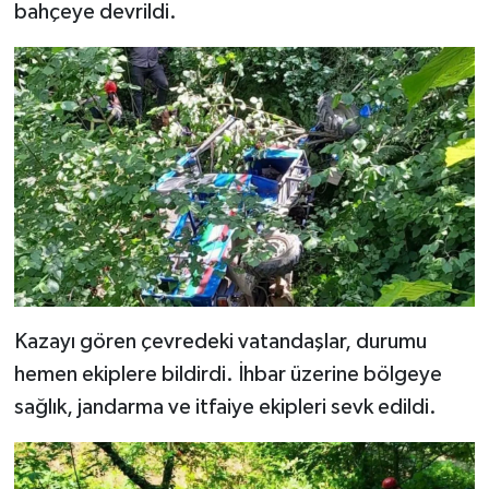
bahçeye devrildi.
Şenpazar Haberleri
Seydiler Haberleri
Taşköprü Haberleri
Tosya Haberleri
Karadeniz Haberleri
Ulusal Haberler
Kazayı gören çevredeki vatandaşlar, durumu
hemen ekiplere bildirdi. İhbar üzerine bölgeye
Teknoloji Haberleri
sağlık, jandarma ve itfaiye ekipleri sevk edildi.
Siyaset Haberleri