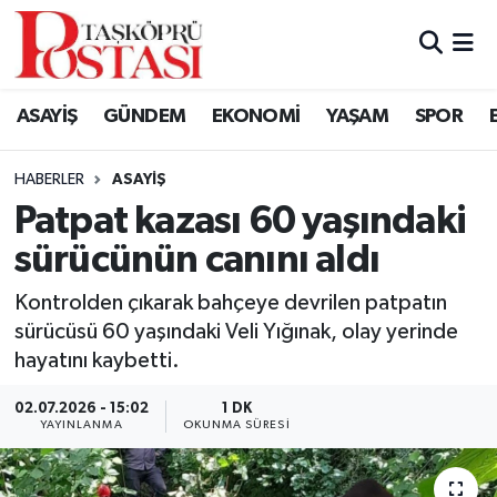
Kastamonu Vefat Edenler
ASAYİŞ
GÜNDEM
EKONOMİ
YAŞAM
SPOR
Abana Haberleri
HABERLER
ASAYIŞ
Ağlı Haberleri
Patpat kazası 60 yaşındaki
sürücünün canını aldı
Araç Haberleri
Kontrolden çıkarak bahçeye devrilen patpatın
Azdavay Haberleri
sürücüsü 60 yaşındaki Veli Yığınak, olay yerinde
hayatını kaybetti.
Bozkurt Haberleri
02.07.2026 - 15:02
1 DK
Çatalzeytin Haberleri
YAYINLANMA
OKUNMA SÜRESI
Cide Haberleri