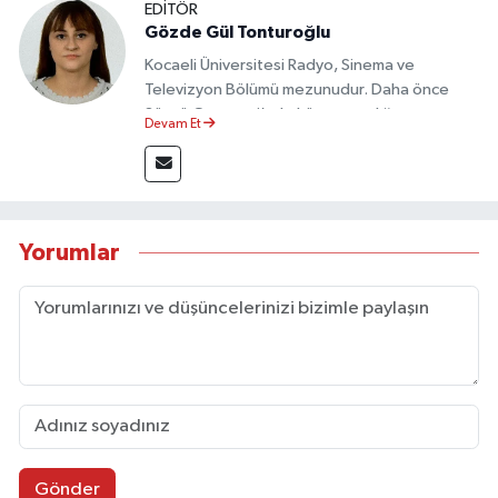
EDİTÖR
Gözde Gül Tonturoğlu
Kocaeli Üniversitesi Radyo, Sinema ve
Televizyon Bölümü mezunudur. Daha önce
Sözcü Gazetesi’nde köşe yazarlığı yapmış ve
Devam Et
sayfa tasarımı alanında görev almıştır.
Yorumlar
Gönder