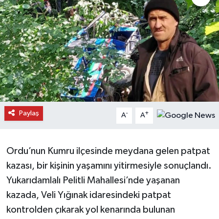
Daday Haberleri
Devrekani Haberleri
Doğanyurt Haberleri
Hanönü Haberleri
Paylaş
-
+
A
A
İhsangazi Haberleri
İnebolu Haberleri
Ordu’nun Kumru ilçesinde meydana gelen patpat
kazası, bir kişinin yaşamını yitirmesiyle sonuçlandı.
Küre Haberleri
Yukarıdamlalı Pelitli Mahallesi’nde yaşanan
Merkez Haberleri
kazada, Veli Yığınak idaresindeki patpat
kontrolden çıkarak yol kenarında bulunan
Pınarbaşı Haberleri