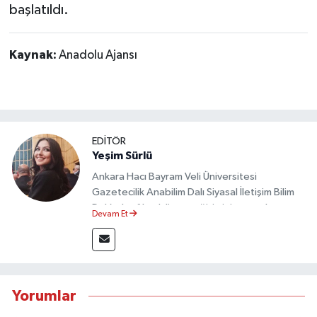
Dünya Haberleri
başlatıldı.
Yerel Haberler
Kaynak:
Anadolu Ajansı
Haber Arşivi
EDİTÖR
Yeşim Sürlü
Ankara Hacı Bayram Veli Üniversitesi
Gazetecilik Anabilim Dalı Siyasal İletişim Bilim
Dalı’nda yüksek lisans eğitimini tamamlamıştır.
Devam Et
Sosyal medya platformları ve seçimlere dair
akademik çalışmalar gerçekleştirmiştir.
Taşköprü Postası internet haber sitesinde
internet editörü olarak görev yapmaktadır.
Yorumlar