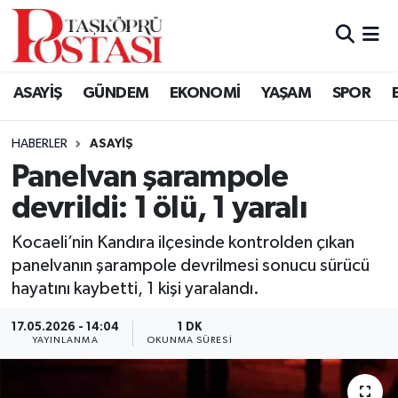
Kastamonu Vefat Edenler
ASAYİŞ
GÜNDEM
EKONOMİ
YAŞAM
SPOR
Abana Haberleri
HABERLER
ASAYIŞ
Ağlı Haberleri
Panelvan şarampole
devrildi: 1 ölü, 1 yaralı
Araç Haberleri
Kocaeli’nin Kandıra ilçesinde kontrolden çıkan
Azdavay Haberleri
panelvanın şarampole devrilmesi sonucu sürücü
hayatını kaybetti, 1 kişi yaralandı.
Bozkurt Haberleri
17.05.2026 - 14:04
1 DK
Çatalzeytin Haberleri
YAYINLANMA
OKUNMA SÜRESI
Cide Haberleri