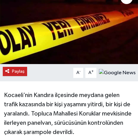
Daday Haberleri
Devrekani Haberleri
Doğanyurt Haberleri
Hanönü Haberleri
Paylaş
-
+
A
A
İhsangazi Haberleri
İnebolu Haberleri
Kocaeli’nin Kandıra ilçesinde meydana gelen
trafik kazasında bir kişi yaşamını yitirdi, bir kişi de
Küre Haberleri
yaralandı. Topluca Mahallesi Koruklar mevkisinde
Merkez Haberleri
ilerleyen panelvan, sürücüsünün kontrolünden
çıkarak şarampole devrildi.
Pınarbaşı Haberleri