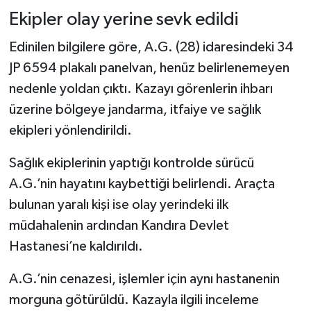
Ekipler olay yerine sevk edildi
Şenpazar Haberleri
Edinilen bilgilere göre, A.G. (28) idaresindeki 34
JP 6594 plakalı panelvan, henüz belirlenemeyen
Seydiler Haberleri
nedenle yoldan çıktı. Kazayı görenlerin ihbarı
Taşköprü Haberleri
üzerine bölgeye jandarma, itfaiye ve sağlık
ekipleri yönlendirildi.
Tosya Haberleri
Sağlık ekiplerinin yaptığı kontrolde sürücü
Karadeniz Haberleri
A.G.’nin hayatını kaybettiği belirlendi. Araçta
bulunan yaralı kişi ise olay yerindeki ilk
Ulusal Haberler
müdahalenin ardından Kandıra Devlet
Teknoloji Haberleri
Hastanesi’ne kaldırıldı.
A.G.’nin cenazesi, işlemler için aynı hastanenin
Siyaset Haberleri
morguna götürüldü. Kazayla ilgili inceleme