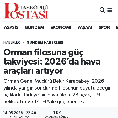
Kastamonu Vefat Edenler
ASAYİŞ
GÜNDEM
EKONOMİ
YAŞAM
SPOR
Abana Haberleri
HABERLER
GÜNDEM HABERLERI
Ağlı Haberleri
Orman filosuna güç
takviyesi: 2026’da hava
Araç Haberleri
araçları artıyor
Azdavay Haberleri
Orman Genel Müdürü Bekir Karacabey, 2026
Bozkurt Haberleri
yılında yangın söndürme filosunun büyütüleceğini
açıkladı. Türkiye’nin hava filosu 28 uçak, 119
Çatalzeytin Haberleri
helikopter ve 14 İHA ile güçlenecek.
14.05.2026 - 22:40
1 DK
Cide Haberleri
YAYINLANMA
OKUNMA SÜRESI