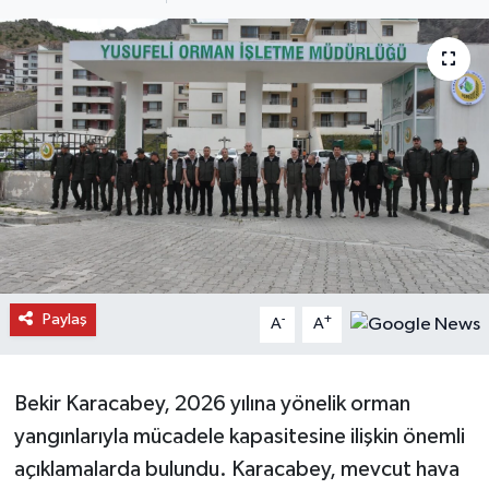
Daday Haberleri
Devrekani Haberleri
Doğanyurt Haberleri
Hanönü Haberleri
İhsangazi Haberleri
İnebolu Haberleri
Paylaş
-
+
A
A
Küre Haberleri
Bekir Karacabey, 2026 yılına yönelik orman
Merkez Haberleri
yangınlarıyla mücadele kapasitesine ilişkin önemli
açıklamalarda bulundu. Karacabey, mevcut hava
Pınarbaşı Haberleri