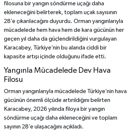
filosuna bir yangın söndürme uçağı daha
ekleneceğini belirterek, toplam uçak sayısının
Şenpazar Haberleri
28’e çıkarılacağını duyurdu. Orman yangınlarıyla
Seydiler Haberleri
mücadelede hem hava hem de kara gücünün her
geçen yıl daha da güçlendirildiğini vurgulayan
Taşköprü Haberleri
Karacabey, Türkiye’nin bu alanda ciddi bir
kapasite artışı içinde olduğunu ifade etti.
Tosya Haberleri
Yangınla Mücadelede Dev Hava
Karadeniz Haberleri
Filosu
Ulusal Haberler
Orman yangınlarıyla mücadelede Türkiye’nin hava
gücünün önemli ölçüde artırıldığını belirten
Teknoloji Haberleri
Karacabey, 2026 yılında filoya bir yangın
söndürme uçağı daha ekleneceğini ve toplam
Siyaset Haberleri
sayının 28’e ulaşacağını açıkladı.