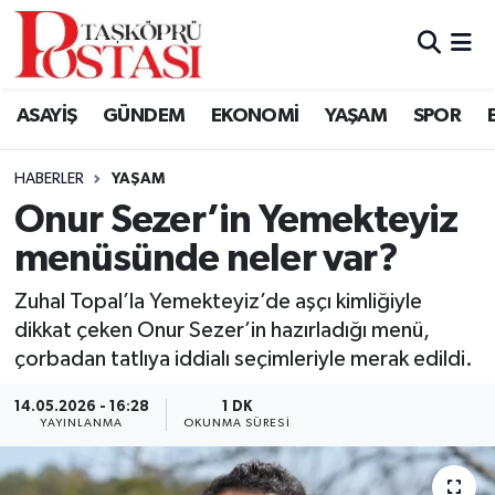
Kastamonu Vefat Edenler
ASAYİŞ
GÜNDEM
EKONOMİ
YAŞAM
SPOR
Abana Haberleri
HABERLER
YAŞAM
Ağlı Haberleri
Onur Sezer’in Yemekteyiz
menüsünde neler var?
Araç Haberleri
Zuhal Topal’la Yemekteyiz’de aşçı kimliğiyle
Azdavay Haberleri
dikkat çeken Onur Sezer’in hazırladığı menü,
çorbadan tatlıya iddialı seçimleriyle merak edildi.
Bozkurt Haberleri
14.05.2026 - 16:28
1 DK
Çatalzeytin Haberleri
YAYINLANMA
OKUNMA SÜRESI
Cide Haberleri