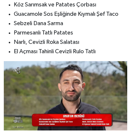
Dünya Haberleri
Köz Sarımsak ve Patates Çorbası
Guacamole Sos Eşliğinde Kıymalı Şef Taco
Yerel Haberler
Sebzeli Dana Sarma
Haber Arşivi
Parmesanlı Tatlı Patates
Narlı, Cevizli Roka Salatası
El Açması Tahinli Cevizli Rulo Tatlı