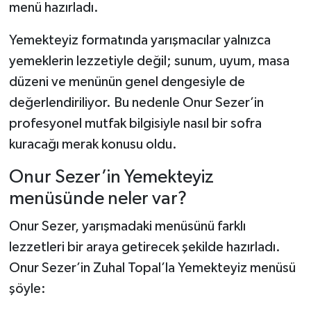
menü hazırladı.
Şenpazar Haberleri
Yemekteyiz formatında yarışmacılar yalnızca
yemeklerin lezzetiyle değil; sunum, uyum, masa
Seydiler Haberleri
düzeni ve menünün genel dengesiyle de
değerlendiriliyor. Bu nedenle Onur Sezer’in
Taşköprü Haberleri
profesyonel mutfak bilgisiyle nasıl bir sofra
Tosya Haberleri
kuracağı merak konusu oldu.
Karadeniz Haberleri
Onur Sezer’in Yemekteyiz
menüsünde neler var?
Ulusal Haberler
Onur Sezer, yarışmadaki menüsünü farklı
Teknoloji Haberleri
lezzetleri bir araya getirecek şekilde hazırladı.
Onur Sezer’in Zuhal Topal’la Yemekteyiz menüsü
Siyaset Haberleri
şöyle: