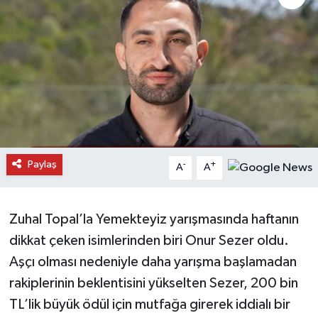
Daday Haberleri
Devrekani Haberleri
Doğanyurt Haberleri
Hanönü Haberleri
Paylaş
-
+
A
A
İhsangazi Haberleri
İnebolu Haberleri
Zuhal Topal’la Yemekteyiz yarışmasında haftanın
dikkat çeken isimlerinden biri Onur Sezer oldu.
Küre Haberleri
Aşçı olması nedeniyle daha yarışma başlamadan
Merkez Haberleri
rakiplerinin beklentisini yükselten Sezer, 200 bin
TL’lik büyük ödül için mutfağa girerek iddialı bir
Pınarbaşı Haberleri