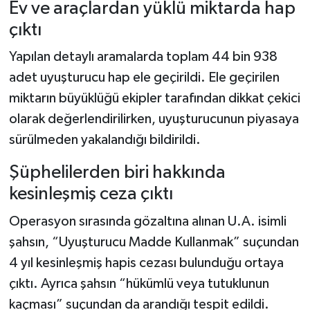
Dünya Haberleri
Ev ve araçlardan yüklü miktarda hap
çıktı
Yerel Haberler
Yapılan detaylı aramalarda toplam 44 bin 938
Haber Arşivi
adet uyuşturucu hap ele geçirildi. Ele geçirilen
miktarın büyüklüğü ekipler tarafından dikkat çekici
olarak değerlendirilirken, uyuşturucunun piyasaya
sürülmeden yakalandığı bildirildi.
Şüphelilerden biri hakkında
kesinleşmiş ceza çıktı
Operasyon sırasında gözaltına alınan U.A. isimli
şahsın, “Uyuşturucu Madde Kullanmak” suçundan
4 yıl kesinleşmiş hapis cezası bulunduğu ortaya
çıktı. Ayrıca şahsın “hükümlü veya tutuklunun
kaçması” suçundan da arandığı tespit edildi.