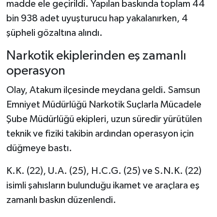
madde ele geçirildi. Yapılan baskında toplam 44
bin 938 adet uyuşturucu hap yakalanırken, 4
Şenpazar Haberleri
şüpheli gözaltına alındı.
Seydiler Haberleri
Narkotik ekiplerinden eş zamanlı
operasyon
Taşköprü Haberleri
Olay, Atakum ilçesinde meydana geldi. Samsun
Tosya Haberleri
Emniyet Müdürlüğü Narkotik Suçlarla Mücadele
Şube Müdürlüğü ekipleri, uzun süredir yürütülen
Karadeniz Haberleri
teknik ve fiziki takibin ardından operasyon için
Ulusal Haberler
düğmeye bastı.
K.K. (22), U.A. (25), H.C.G. (25) ve S.N.K. (22)
Teknoloji Haberleri
isimli şahısların bulunduğu ikamet ve araçlara eş
Siyaset Haberleri
zamanlı baskın düzenlendi.