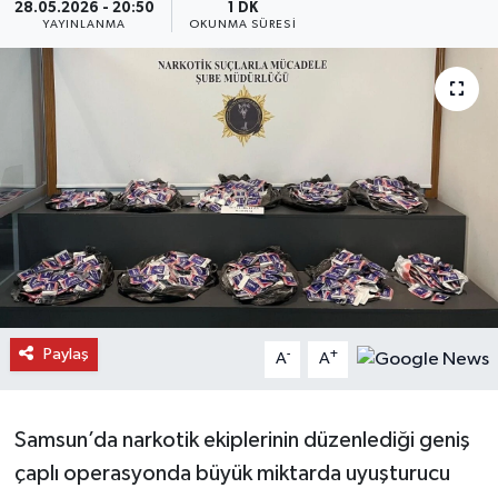
28.05.2026 - 20:50
1 DK
YAYINLANMA
OKUNMA SÜRESI
Daday Haberleri
Devrekani Haberleri
Doğanyurt Haberleri
Hanönü Haberleri
İhsangazi Haberleri
İnebolu Haberleri
Paylaş
-
+
A
A
Küre Haberleri
Merkez Haberleri
Samsun’da narkotik ekiplerinin düzenlediği geniş
çaplı operasyonda büyük miktarda uyuşturucu
Pınarbaşı Haberleri