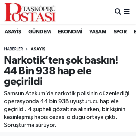
Kastamonu Vefat Edenler
ASAYİŞ
GÜNDEM
EKONOMİ
YAŞAM
SPOR
Abana Haberleri
HABERLER
ASAYIŞ
Ağlı Haberleri
Narkotik’ten şok baskın!
44 Bin 938 hap ele
Araç Haberleri
geçirildi
Azdavay Haberleri
Samsun Atakum’da narkotik polisinin düzenlediği
Bozkurt Haberleri
operasyonda 44 bin 938 uyuşturucu hap ele
geçirildi. 4 şüpheli gözaltına alınırken, bir kişinin
Çatalzeytin Haberleri
kesinleşmiş hapis cezası olduğu ortaya çıktı.
Soruşturma sürüyor.
Cide Haberleri