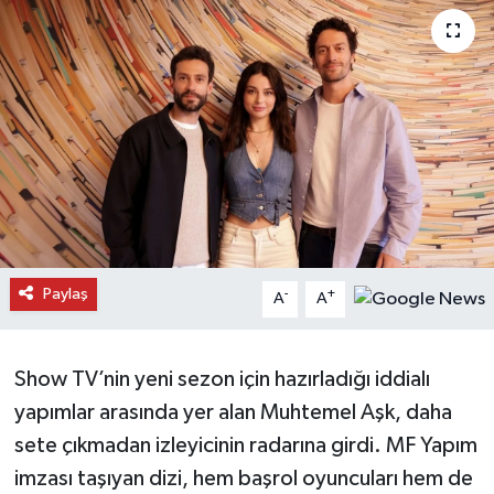
Daday Haberleri
Devrekani Haberleri
Doğanyurt Haberleri
Hanönü Haberleri
İhsangazi Haberleri
Paylaş
-
+
A
A
İnebolu Haberleri
Küre Haberleri
Show TV’nin yeni sezon için hazırladığı iddialı
yapımlar arasında yer alan Muhtemel Aşk, daha
Merkez Haberleri
sete çıkmadan izleyicinin radarına girdi. MF Yapım
imzası taşıyan dizi, hem başrol oyuncuları hem de
Pınarbaşı Haberleri