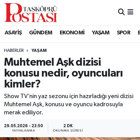
Kastamonu Vefat Edenler
ASAYİŞ
GÜNDEM
EKONOMİ
YAŞAM
SPOR
Abana Haberleri
HABERLER
YAŞAM
Ağlı Haberleri
Muhtemel Aşk dizisi
konusu nedir, oyuncuları
Araç Haberleri
kimler?
Azdavay Haberleri
Show TV’nin yaz sezonu için hazırladığı yeni dizisi
Bozkurt Haberleri
Muhtemel Aşk, konusu ve oyuncu kadrosuyla
merak ediliyor.
Çatalzeytin Haberleri
29.05.2026 - 23:50
2 DK
YAYINLANMA
OKUNMA SÜRESI
Cide Haberleri