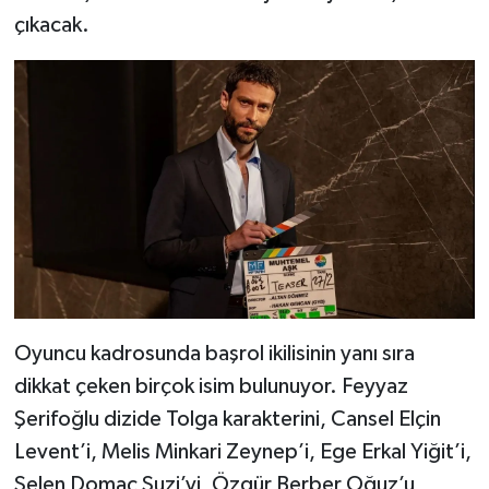
çıkacak.
Oyuncu kadrosunda başrol ikilisinin yanı sıra
dikkat çeken birçok isim bulunuyor. Feyyaz
Şerifoğlu dizide Tolga karakterini, Cansel Elçin
Levent’i, Melis Minkari Zeynep’i, Ege Erkal Yiğit’i,
Selen Domaç Suzi’yi, Özgür Berber Oğuz’u,