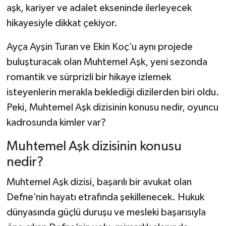
aşk, kariyer ve adalet ekseninde ilerleyecek
hikayesiyle dikkat çekiyor.
Şenpazar Haberleri
Ayça Ayşin Turan ve Ekin Koç’u aynı projede
Seydiler Haberleri
buluşturacak olan Muhtemel Aşk, yeni sezonda
Taşköprü Haberleri
romantik ve sürprizli bir hikaye izlemek
isteyenlerin merakla beklediği dizilerden biri oldu.
Tosya Haberleri
Peki, Muhtemel Aşk dizisinin konusu nedir, oyuncu
kadrosunda kimler var?
Karadeniz Haberleri
Muhtemel Aşk dizisinin konusu
Ulusal Haberler
nedir?
Teknoloji Haberleri
Muhtemel Aşk dizisi, başarılı bir avukat olan
Defne’nin hayatı etrafında şekillenecek. Hukuk
Siyaset Haberleri
dünyasında güçlü duruşu ve mesleki başarısıyla