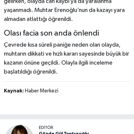
gelirken, olayda can kaybı ya da yaralanma
Dünya Haberleri
yaşanmadı. Muhtar Erenoğlu’nun da kazayı yara
Yerel Haberler
almadan atlattığı öğrenildi.
Olası facia son anda önlendi
Haber Arşivi
Çevrede kısa süreli paniğe neden olan olayda,
muhtarın dikkati ve hızlı kararı sayesinde büyük bir
kazanın önüne geçildi. Olayla ilgili inceleme
başlatıldığı öğrenildi.
Kaynak:
Haber Merkezi
EDİTÖR
Gözde Gül Tonturoğlu