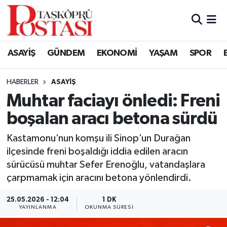
Kastamonu Vefat Edenler
ASAYİŞ
GÜNDEM
EKONOMİ
YAŞAM
SPOR
Abana Haberleri
HABERLER
ASAYIŞ
Ağlı Haberleri
Muhtar faciayı önledi: Freni
boşalan aracı betona sürdü
Araç Haberleri
Kastamonu’nun komşu ili Sinop’un Durağan
Azdavay Haberleri
ilçesinde freni boşaldığı iddia edilen aracın
sürücüsü muhtar Sefer Erenoğlu, vatandaşlara
Bozkurt Haberleri
çarpmamak için aracını betona yönlendirdi.
Çatalzeytin Haberleri
25.05.2026 - 12:04
1 DK
YAYINLANMA
OKUNMA SÜRESI
Cide Haberleri