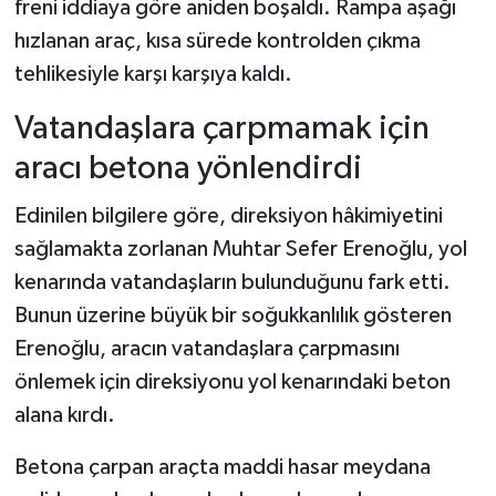
freni iddiaya göre aniden boşaldı. Rampa aşağı
hızlanan araç, kısa sürede kontrolden çıkma
Şenpazar Haberleri
tehlikesiyle karşı karşıya kaldı.
Seydiler Haberleri
Vatandaşlara çarpmamak için
aracı betona yönlendirdi
Taşköprü Haberleri
Edinilen bilgilere göre, direksiyon hâkimiyetini
Tosya Haberleri
sağlamakta zorlanan Muhtar Sefer Erenoğlu, yol
Karadeniz Haberleri
kenarında vatandaşların bulunduğunu fark etti.
Bunun üzerine büyük bir soğukkanlılık gösteren
Ulusal Haberler
Erenoğlu, aracın vatandaşlara çarpmasını
önlemek için direksiyonu yol kenarındaki beton
Teknoloji Haberleri
alana kırdı.
Siyaset Haberleri
Betona çarpan araçta maddi hasar meydana