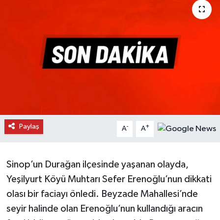
Daday Haberleri
Devrekani Haberleri
Doğanyurt Haberleri
Hanönü Haberleri
İhsangazi Haberleri
Paylaş
-
+
A
A
İnebolu Haberleri
Sinop’un Durağan ilçesinde yaşanan olayda,
Küre Haberleri
Yeşilyurt Köyü Muhtarı Sefer Erenoğlu’nun dikkati
Merkez Haberleri
olası bir faciayı önledi. Beyzade Mahallesi’nde
seyir halinde olan Erenoğlu’nun kullandığı aracın
Pınarbaşı Haberleri