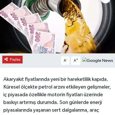
Daday Haberleri
Devrekani Haberleri
Doğanyurt Haberleri
Hanönü Haberleri
Paylaş
-
+
A
A
İhsangazi Haberleri
İnebolu Haberleri
Akaryakıt fiyatlarında yeni bir hareketlilik kapıda.
Küresel ölçekte petrol arzını etkileyen gelişmeler,
Küre Haberleri
iç piyasada özellikle motorin fiyatları üzerinde
Merkez Haberleri
baskıyı artırmış durumda. Son günlerde enerji
piyasalarında yaşanan sert dalgalanma, araç
Pınarbaşı Haberleri