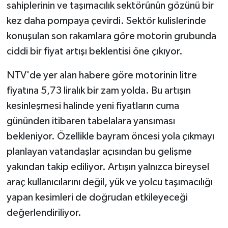
sahiplerinin ve taşımacılık sektörünün gözünü bir
kez daha pompaya çevirdi. Sektör kulislerinde
Şenpazar Haberleri
konuşulan son rakamlara göre motorin grubunda
Seydiler Haberleri
ciddi bir fiyat artışı beklentisi öne çıkıyor.
NTV'de yer alan habere göre motorinin litre
Taşköprü Haberleri
fiyatına 5,73 liralık bir zam yolda. Bu artışın
Tosya Haberleri
kesinleşmesi halinde yeni fiyatların cuma
gününden itibaren tabelalara yansıması
Karadeniz Haberleri
bekleniyor. Özellikle bayram öncesi yola çıkmayı
planlayan vatandaşlar açısından bu gelişme
Ulusal Haberler
yakından takip ediliyor. Artışın yalnızca bireysel
Teknoloji Haberleri
araç kullanıcılarını değil, yük ve yolcu taşımacılığı
yapan kesimleri de doğrudan etkileyeceği
Siyaset Haberleri
değerlendiriliyor.