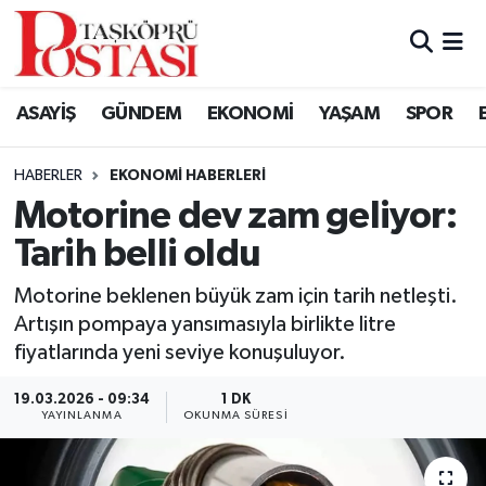
Kastamonu Vefat Edenler
ASAYİŞ
GÜNDEM
EKONOMİ
YAŞAM
SPOR
Abana Haberleri
HABERLER
EKONOMI HABERLERI
Ağlı Haberleri
Motorine dev zam geliyor:
Tarih belli oldu
Araç Haberleri
Motorine beklenen büyük zam için tarih netleşti.
Azdavay Haberleri
Artışın pompaya yansımasıyla birlikte litre
fiyatlarında yeni seviye konuşuluyor.
Bozkurt Haberleri
19.03.2026 - 09:34
1 DK
Çatalzeytin Haberleri
YAYINLANMA
OKUNMA SÜRESI
Cide Haberleri