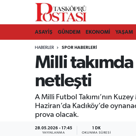
Kastamonu Vefat Edenler
ASAYİŞ
GÜNDEM
EKONOMİ
YAŞAM
Abana Haberleri
HABERLER
SPOR HABERLERI
Ağlı Haberleri
Milli takımd
Araç Haberleri
netleşti
Azdavay Haberleri
A Milli Futbol Takımı’nın Kuzey 
Bozkurt Haberleri
Haziran’da Kadıköy’de oynanaca
prova olacak.
Çatalzeytin Haberleri
28.05.2026 - 17:45
1 DK
Cide Haberleri
YAYINLANMA
OKUNMA SÜRESI