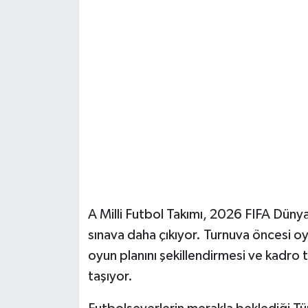
Şenpazar Haberleri
Seydiler Haberleri
Taşköprü Haberleri
Tosya Haberleri
Karadeniz Haberleri
Ulusal Haberler
A Milli Futbol Takımı, 2026 FIFA Dünya 
sınava daha çıkıyor. Turnuva öncesi oyn
Teknoloji Haberleri
oyun planını şekillendirmesi ve kadro 
taşıyor.
Siyaset Haberleri