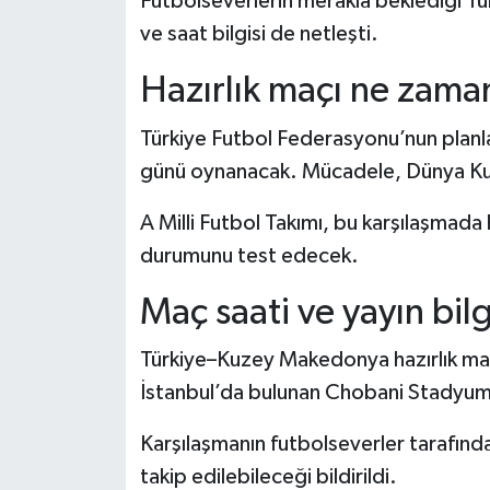
Futbolseverlerin merakla beklediği Tü
Dünya Haberleri
ve saat bilgisi de netleşti.
Yerel Haberler
Hazırlık maçı ne zam
Haber Arşivi
Türkiye Futbol Federasyonu’nun planl
günü oynanacak. Mücadele, Dünya Kup
A Milli Futbol Takımı, bu karşılaşmada
durumunu test edecek.
Maç saati ve yayın bilg
Türkiye–Kuzey Makedonya hazırlık ma
İstanbul’da bulunan Chobani Stadyu
Karşılaşmanın futbolseverler tarafında
takip edilebileceği bildirildi.