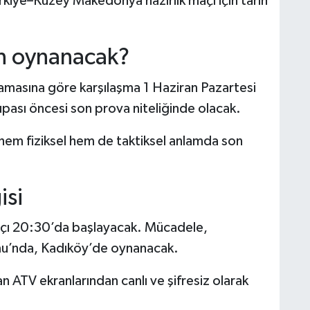
rkiye–Kuzey Makedonya hazırlık maçı için tarih
an oynanacak?
amasına göre karşılaşma 1 Haziran Pazartesi
ası öncesi son prova niteliğinde olacak.
 hem fiziksel hem de taktiksel anlamda son
isi
çı 20:30’da başlayacak. Mücadele,
mu’nda, Kadıköy’de oynanacak.
n ATV ekranlarından canlı ve şifresiz olarak