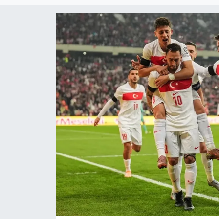
Daday Haberleri
Devrekani Haberleri
Doğanyurt Haberleri
Hanönü Haberleri
İhsangazi Haberleri
İnebolu Haberleri
Küre Haberleri
Merkez Haberleri
Pınarbaşı Haberleri