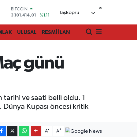
°
BITCOIN
Taşköprü
3.101.414,01
%1.11
DOLAR
47,7436
%0.18
MLAK
ULUSAL
RESMİ İLAN
EURO
55,2510
%0.32
STERLİN
64,4811
%0.38
Maç günü
GRAM ALTIN
6660.55
%0.03
BİST100
13.779
%-14
arihi ve saati belli oldu. 1
 Dünya Kupası öncesi kritik
-
+
A
A