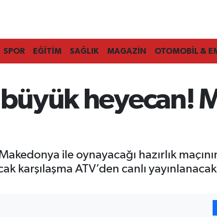
SPOR
EĞİTİM
SAĞLIK
MAGAZİN
OTOMOBİL & E
a büyük heyecan! 
Makedonya ile oynayacağı hazırlık maçının t
k karşılaşma ATV’den canlı yayınlanacak.