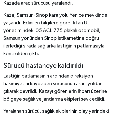
Kazada araç sürücüsü yaralandı.
Şenpazar Haberleri
Kaza, Samsun-Sinop kara yolu Yenice mevkiinde
yaşandı. Edinilen bilgilere göre, İrfan U.
Seydiler Haberleri
yönetimindeki 05 ACL 775 plakalı otomobil,
Samsun yönünden Sinop istikametine doğru
Taşköprü Haberleri
ilerlediği sırada sağ arka lastiğinin patlamasıyla
Tosya Haberleri
kontrolden çıktı.
Karadeniz Haberleri
Sürücü hastaneye kaldırıldı
Lastiğin patlamasının ardından direksiyon
Ulusal Haberler
hakimiyetini kaybeden sürücünün aracı yoldan
Teknoloji Haberleri
çıkarak devrildi. Kazayı görenlerin ihbarı üzerine
bölgeye sağlık ve jandarma ekipleri sevk edildi.
Siyaset Haberleri
Yaralanan sürücü, sağlık ekiplerinin olay yerindeki