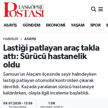
Kastamonu Vefat Edenler
ASAYİŞ
GÜNDEM
EKONOMİ
YAŞAM
SPOR
Abana Haberleri
HABERLER
ASAYIŞ
Ağlı Haberleri
Lastiği patlayan araç takla
attı: Sürücü hastanelik
Araç Haberleri
oldu
Azdavay Haberleri
Samsun’un Alaçam ilçesinde seyir halindeyken
Bozkurt Haberleri
lastiği patlayan otomobil kontrolden çıkarak
devrildi. Kazada yaralanan sürücü hastaneye
Çatalzeytin Haberleri
kaldırılırken, olayla ilgili inceleme başlatıldı.
09.07.2026 - 13:56
1 DK
Cide Haberleri
YAYINLANMA
OKUNMA SÜRESI