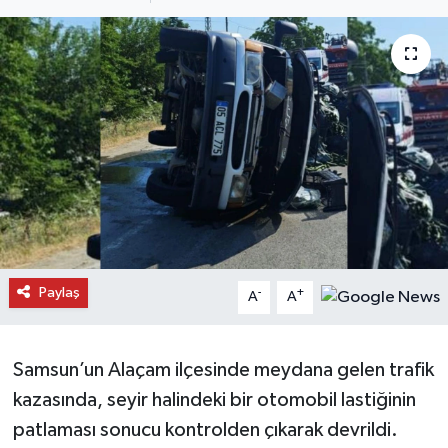
Daday Haberleri
Devrekani Haberleri
Doğanyurt Haberleri
Hanönü Haberleri
İhsangazi Haberleri
İnebolu Haberleri
Paylaş
-
+
A
A
Küre Haberleri
Samsun’un Alaçam ilçesinde meydana gelen trafik
Merkez Haberleri
kazasında, seyir halindeki bir otomobil lastiğinin
patlaması sonucu kontrolden çıkarak devrildi.
Pınarbaşı Haberleri