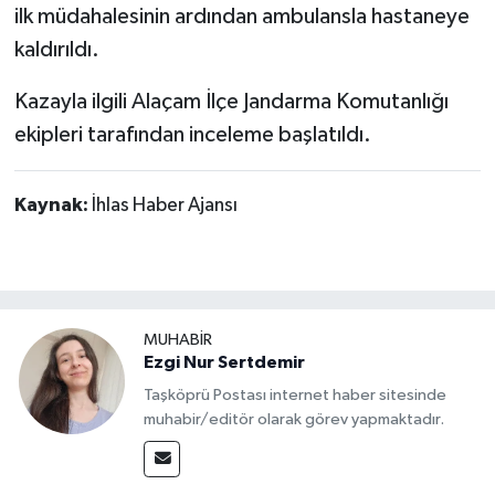
Dünya Haberleri
ilk müdahalesinin ardından ambulansla hastaneye
kaldırıldı.
Yerel Haberler
Kazayla ilgili Alaçam İlçe Jandarma Komutanlığı
Haber Arşivi
ekipleri tarafından inceleme başlatıldı.
Kaynak:
İhlas Haber Ajansı
MUHABİR
Ezgi Nur Sertdemir
Taşköprü Postası internet haber sitesinde
muhabir/editör olarak görev yapmaktadır.