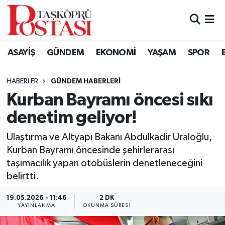
Kastamonu Vefat Edenler
ASAYİŞ
GÜNDEM
EKONOMİ
YAŞAM
SPOR
Abana Haberleri
HABERLER
GÜNDEM HABERLERI
Ağlı Haberleri
Kurban Bayramı öncesi sıkı
denetim geliyor!
Araç Haberleri
Ulaştırma ve Altyapı Bakanı Abdulkadir Uraloğlu,
Azdavay Haberleri
Kurban Bayramı öncesinde şehirlerarası
taşımacılık yapan otobüslerin denetleneceğini
Bozkurt Haberleri
belirtti.
Çatalzeytin Haberleri
19.05.2026 - 11:46
2 DK
YAYINLANMA
OKUNMA SÜRESI
Cide Haberleri