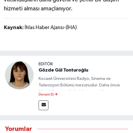
hizmeti alması amaçlanıyor.
Kaynak:
İhlas Haber Ajansı-(İHA)
EDİTÖR
Gözde Gül Tonturoğlu
Kocaeli Üniversitesi Radyo, Sinema ve
Televizyon Bölümü mezunudur. Daha önce
Sözcü Gazetesi’nde köşe yazarlığı yapmış ve
Devam Et
sayfa tasarımı alanında görev almıştır.
Yorumlar