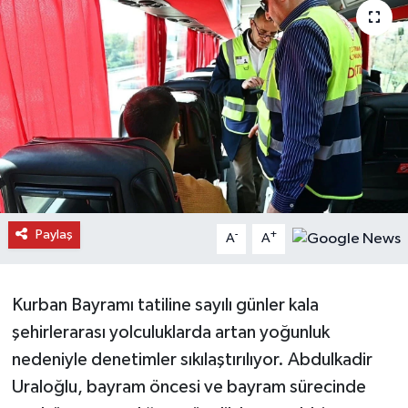
Daday Haberleri
Devrekani Haberleri
Doğanyurt Haberleri
Hanönü Haberleri
İhsangazi Haberleri
Paylaş
-
+
A
A
İnebolu Haberleri
Kurban Bayramı tatiline sayılı günler kala
Küre Haberleri
şehirlerarası yolculuklarda artan yoğunluk
Merkez Haberleri
nedeniyle denetimler sıkılaştırılıyor. Abdulkadir
Uraloğlu, bayram öncesi ve bayram sürecinde
Pınarbaşı Haberleri