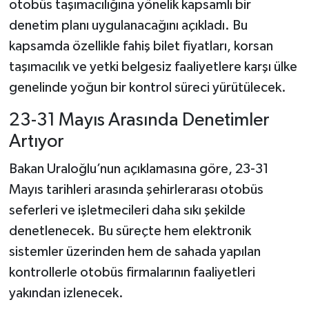
otobüs taşımacılığına yönelik kapsamlı bir
denetim planı uygulanacağını açıkladı. Bu
Şenpazar Haberleri
kapsamda özellikle fahiş bilet fiyatları, korsan
taşımacılık ve yetki belgesiz faaliyetlere karşı ülke
Seydiler Haberleri
genelinde yoğun bir kontrol süreci yürütülecek.
Taşköprü Haberleri
23-31 Mayıs Arasında Denetimler
Tosya Haberleri
Artıyor
Bakan Uraloğlu’nun açıklamasına göre, 23-31
Karadeniz Haberleri
Mayıs tarihleri arasında şehirlerarası otobüs
Ulusal Haberler
seferleri ve işletmecileri daha sıkı şekilde
denetlenecek. Bu süreçte hem elektronik
Teknoloji Haberleri
sistemler üzerinden hem de sahada yapılan
kontrollerle otobüs firmalarının faaliyetleri
Siyaset Haberleri
yakından izlenecek.