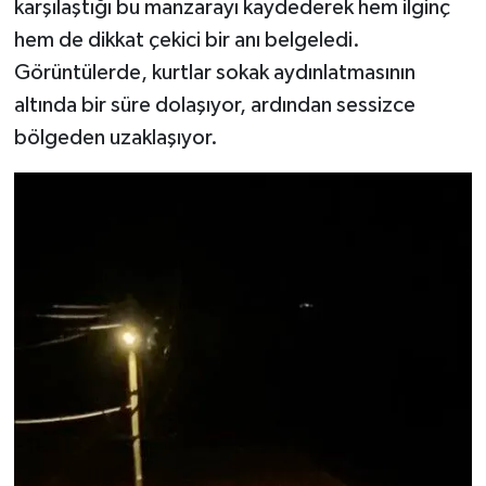
karşılaştığı bu manzarayı kaydederek hem ilginç
hem de dikkat çekici bir anı belgeledi.
Şenpazar Haberleri
Görüntülerde, kurtlar sokak aydınlatmasının
altında bir süre dolaşıyor, ardından sessizce
Seydiler Haberleri
bölgeden uzaklaşıyor.
Taşköprü Haberleri
Tosya Haberleri
Karadeniz Haberleri
Ulusal Haberler
Teknoloji Haberleri
Siyaset Haberleri