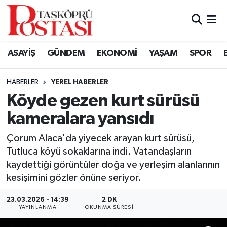
Kastamonu Vefat Edenler
ASAYİŞ
GÜNDEM
EKONOMİ
YAŞAM
SPOR
Abana Haberleri
HABERLER
YEREL HABERLER
Ağlı Haberleri
Köyde gezen kurt sürüsü
kameralara yansıdı
Araç Haberleri
Çorum Alaca'da yiyecek arayan kurt sürüsü,
Azdavay Haberleri
Tutluca köyü sokaklarına indi. Vatandaşların
kaydettiği görüntüler doğa ve yerleşim alanlarının
Bozkurt Haberleri
kesişimini gözler önüne seriyor.
Çatalzeytin Haberleri
23.03.2026 - 14:39
2 DK
YAYINLANMA
OKUNMA SÜRESI
Cide Haberleri