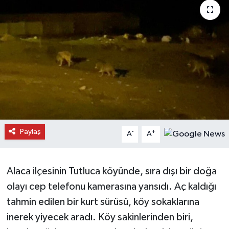
Daday Haberleri
Devrekani Haberleri
Doğanyurt Haberleri
Hanönü Haberleri
İhsangazi Haberleri
Paylaş
-
+
A
A
İnebolu Haberleri
Alaca ilçesinin Tutluca köyünde, sıra dışı bir doğa
Küre Haberleri
olayı cep telefonu kamerasına yansıdı. Aç kaldığı
Merkez Haberleri
tahmin edilen bir kurt sürüsü, köy sokaklarına
inerek yiyecek aradı. Köy sakinlerinden biri,
Pınarbaşı Haberleri