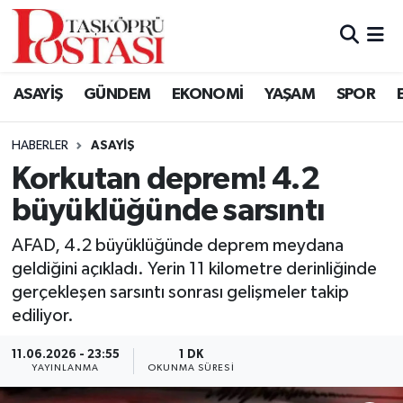
Kastamonu Vefat Edenler
ASAYİŞ
GÜNDEM
EKONOMİ
YAŞAM
SPOR
Abana Haberleri
HABERLER
ASAYIŞ
Ağlı Haberleri
Korkutan deprem! 4.2
büyüklüğünde sarsıntı
Araç Haberleri
AFAD, 4.2 büyüklüğünde deprem meydana
Azdavay Haberleri
geldiğini açıkladı. Yerin 11 kilometre derinliğinde
gerçekleşen sarsıntı sonrası gelişmeler takip
Bozkurt Haberleri
ediliyor.
Çatalzeytin Haberleri
11.06.2026 - 23:55
1 DK
YAYINLANMA
OKUNMA SÜRESI
Cide Haberleri