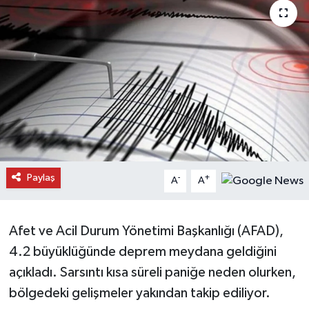
Daday Haberleri
Devrekani Haberleri
Doğanyurt Haberleri
Hanönü Haberleri
İhsangazi Haberleri
Paylaş
-
+
A
A
İnebolu Haberleri
Afet ve Acil Durum Yönetimi Başkanlığı (AFAD),
Küre Haberleri
4.2 büyüklüğünde deprem meydana geldiğini
Merkez Haberleri
açıkladı. Sarsıntı kısa süreli paniğe neden olurken,
bölgedeki gelişmeler yakından takip ediliyor.
Pınarbaşı Haberleri