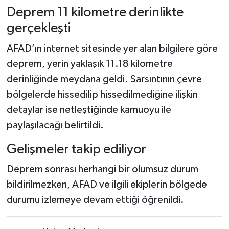
Deprem 11 kilometre derinlikte
Şenpazar Haberleri
gerçekleşti
AFAD’ın internet sitesinde yer alan bilgilere göre
Seydiler Haberleri
deprem, yerin yaklaşık 11.18 kilometre
Taşköprü Haberleri
derinliğinde meydana geldi. Sarsıntının çevre
bölgelerde hissedilip hissedilmediğine ilişkin
Tosya Haberleri
detaylar ise netleştiğinde kamuoyu ile
paylaşılacağı belirtildi.
Karadeniz Haberleri
Gelişmeler takip ediliyor
Ulusal Haberler
Deprem sonrası herhangi bir olumsuz durum
Teknoloji Haberleri
bildirilmezken, AFAD ve ilgili ekiplerin bölgede
durumu izlemeye devam ettiği öğrenildi.
Siyaset Haberleri