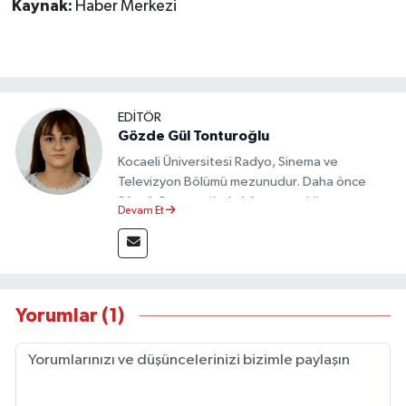
Dünya Haberleri
Kaynak:
Haber Merkezi
Yerel Haberler
Haber Arşivi
EDİTÖR
Gözde Gül Tonturoğlu
Kocaeli Üniversitesi Radyo, Sinema ve
Televizyon Bölümü mezunudur. Daha önce
Sözcü Gazetesi’nde köşe yazarlığı yapmış ve
Devam Et
sayfa tasarımı alanında görev almıştır.
Yorumlar (1)