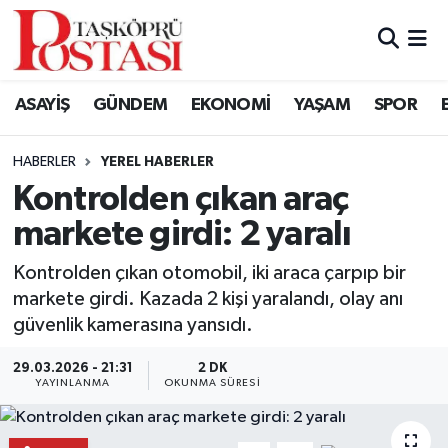
Kastamonu Vefat Edenler
ASAYİŞ
GÜNDEM
EKONOMİ
YAŞAM
SPOR
Abana Haberleri
HABERLER
YEREL HABERLER
Ağlı Haberleri
Kontrolden çıkan araç
markete girdi: 2 yaralı
Araç Haberleri
Kontrolden çıkan otomobil, iki araca çarpıp bir
Azdavay Haberleri
markete girdi. Kazada 2 kişi yaralandı, olay anı
güvenlik kamerasına yansıdı.
Bozkurt Haberleri
29.03.2026 - 21:31
2 DK
Çatalzeytin Haberleri
YAYINLANMA
OKUNMA SÜRESI
Cide Haberleri