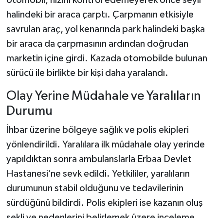
halindeki bir araca çarptı. Çarpmanın etkisiyle
Şenpazar Haberleri
savrulan araç, yol kenarında park halindeki başka
bir araca da çarpmasının ardından doğrudan
Seydiler Haberleri
marketin içine girdi. Kazada otomobilde bulunan
sürücü ile birlikte bir kişi daha yaralandı.
Taşköprü Haberleri
Olay Yerine Müdahale ve Yaralıların
Tosya Haberleri
Durumu
Karadeniz Haberleri
İhbar üzerine bölgeye sağlık ve polis ekipleri
yönlendirildi. Yaralılara ilk müdahale olay yerinde
Ulusal Haberler
yapıldıktan sonra ambulanslarla Erbaa Devlet
Teknoloji Haberleri
Hastanesi’ne sevk edildi. Yetkililer, yaralıların
durumunun stabil olduğunu ve tedavilerinin
Siyaset Haberleri
sürdüğünü bildirdi. Polis ekipleri ise kazanın oluş
şekli ve nedenlerini belirlemek üzere inceleme