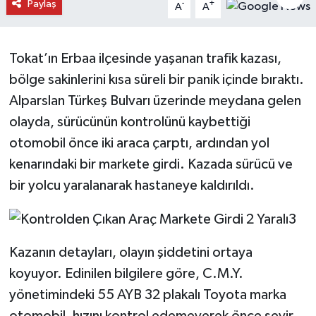
Paylaş
-
+
A
A
Daday Haberleri
Tokat’ın Erbaa ilçesinde yaşanan trafik kazası,
Devrekani Haberleri
bölge sakinlerini kısa süreli bir panik içinde bıraktı.
Doğanyurt Haberleri
Alparslan Türkeş Bulvarı üzerinde meydana gelen
olayda, sürücünün kontrolünü kaybettiği
Hanönü Haberleri
otomobil önce iki araca çarptı, ardından yol
kenarındaki bir markete girdi. Kazada sürücü ve
İhsangazi Haberleri
bir yolcu yaralanarak hastaneye kaldırıldı.
İnebolu Haberleri
Küre Haberleri
Kazanın detayları, olayın şiddetini ortaya
koyuyor. Edinilen bilgilere göre, C.M.Y.
Merkez Haberleri
yönetimindeki 55 AYB 32 plakalı Toyota marka
Pınarbaşı Haberleri
otomobil, hızını kontrol edemeyerek önce seyir