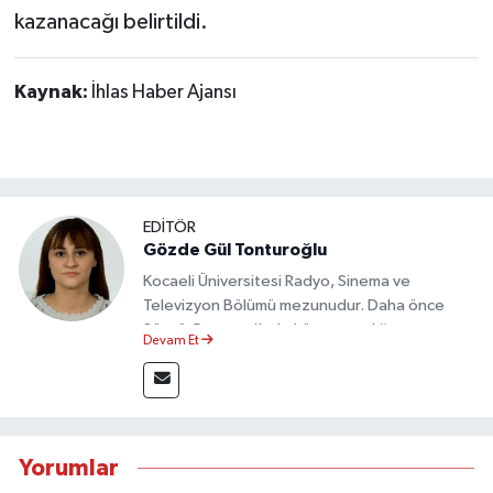
kazanacağı belirtildi.
Kaynak:
İhlas Haber Ajansı
EDİTÖR
Gözde Gül Tonturoğlu
Kocaeli Üniversitesi Radyo, Sinema ve
Televizyon Bölümü mezunudur. Daha önce
Sözcü Gazetesi’nde köşe yazarlığı yapmış ve
Devam Et
sayfa tasarımı alanında görev almıştır.
Yorumlar