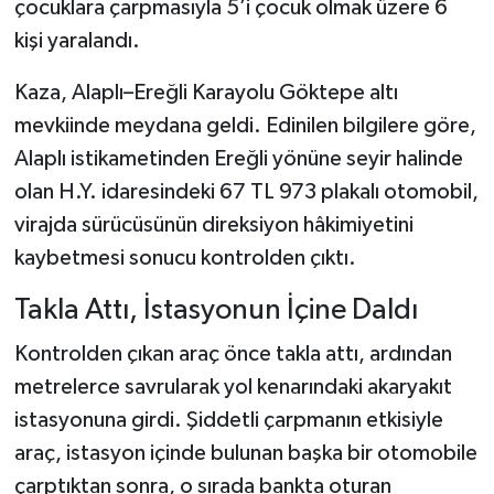
çocuklara çarpmasıyla 5’i çocuk olmak üzere 6
kişi yaralandı.
Şenpazar Haberleri
Kaza, Alaplı–Ereğli Karayolu Göktepe altı
Seydiler Haberleri
mevkiinde meydana geldi. Edinilen bilgilere göre,
Alaplı istikametinden Ereğli yönüne seyir halinde
Taşköprü Haberleri
olan H.Y. idaresindeki 67 TL 973 plakalı otomobil,
Tosya Haberleri
virajda sürücüsünün direksiyon hâkimiyetini
kaybetmesi sonucu kontrolden çıktı.
Karadeniz Haberleri
Takla Attı, İstasyonun İçine Daldı
Ulusal Haberler
Kontrolden çıkan araç önce takla attı, ardından
metrelerce savrularak yol kenarındaki akaryakıt
Teknoloji Haberleri
istasyonuna girdi. Şiddetli çarpmanın etkisiyle
Siyaset Haberleri
araç, istasyon içinde bulunan başka bir otomobile
çarptıktan sonra, o sırada bankta oturan