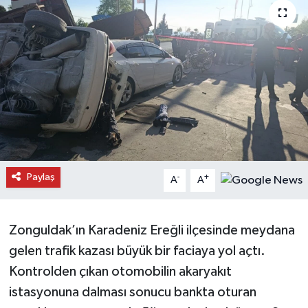
Daday Haberleri
Devrekani Haberleri
Doğanyurt Haberleri
Hanönü Haberleri
İhsangazi Haberleri
Paylaş
-
+
A
A
İnebolu Haberleri
Zonguldak’ın Karadeniz Ereğli ilçesinde meydana
Küre Haberleri
gelen trafik kazası büyük bir faciaya yol açtı.
Merkez Haberleri
Kontrolden çıkan otomobilin akaryakıt
istasyonuna dalması sonucu bankta oturan
Pınarbaşı Haberleri