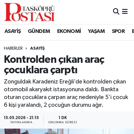
Kastamonu Vefat Edenler
ASAYİŞ
GÜNDEM
EKONOMİ
YAŞAM
SPOR
Abana Haberleri
HABERLER
ASAYIŞ
Ağlı Haberleri
Kontrolden çıkan araç
çocuklara çarptı
Araç Haberleri
Zonguldak Karadeniz Ereğli’de kontrolden çıkan
Azdavay Haberleri
otomobil akaryakıt istasyonuna daldı. Bankta
oturan çocuklara çarpan araç nedeniyle 5’i çocuk
Bozkurt Haberleri
6 kişi yaralandı, 2 çocuğun durumu ağır.
Çatalzeytin Haberleri
15.05.2026 - 21:15
1 DK
YAYINLANMA
OKUNMA SÜRESI
Cide Haberleri