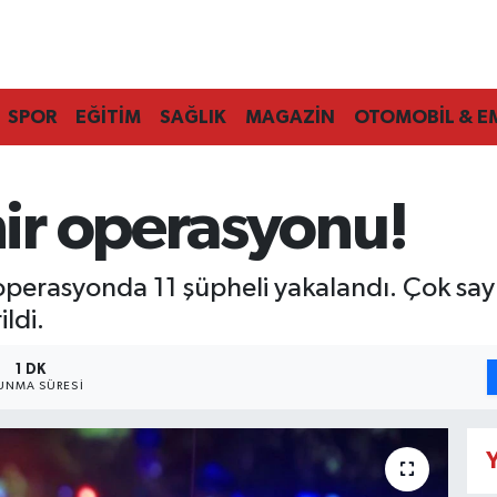
SPOR
EĞİTİM
SAĞLIK
MAGAZİN
OTOMOBİL & E
ir operasyonu!
perasyonda 11 şüpheli yakalandı. Çok sayıd
ldi.
1 DK
UNMA SÜRESI
Y