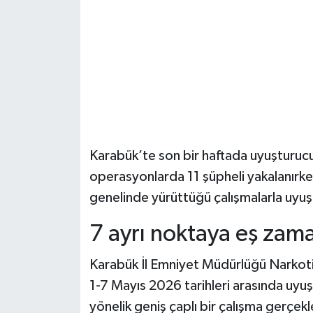
Şenpazar Haberleri
Seydiler Haberleri
Taşköprü Haberleri
Tosya Haberleri
Karabük’te son bir haftada uyuşturu
Karadeniz Haberleri
operasyonlarda 11 şüpheli yakalanırken,
genelinde yürüttüğü çalışmalarla uyuş
Ulusal Haberler
7 ayrı noktaya eş zam
Teknoloji Haberleri
Karabük İl Emniyet Müdürlüğü Narkoti
Siyaset Haberleri
1-7 Mayıs 2026 tarihleri arasında uyu
yönelik geniş çaplı bir çalışma gerçek