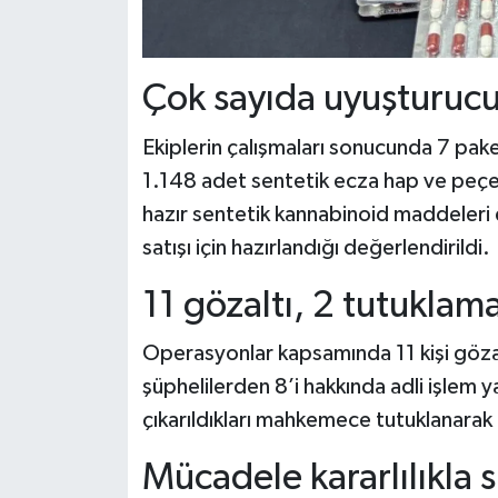
Çok sayıda uyuşturuc
Ekiplerin çalışmaları sonucunda 7 pake
1.148 adet sentetik ecza hap ve peçet
hazır sentetik kannabinoid maddeleri e
satışı için hazırlandığı değerlendirildi.
11 gözaltı, 2 tutuklam
Operasyonlar kapsamında 11 kişi gözal
şüphelilerden 8’i hakkında adli işlem ya
çıkarıldıkları mahkemece tutuklanarak
Mücadele kararlılıkla 