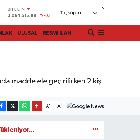
BITCOIN
°
Taşköprü
3.094.515,99
%-0.1
DOLAR
47,7436
%0.18
EURO
MLAK
ULUSAL
RESMİ İLAN
55,2510
%0.32
STERLİN
64,4811
%0.38
GRAM ALTIN
6660.55
%0
BİST100
13.779
%-14
a madde ele geçirilirken 2 kişi
-
+
A
A
ükleniyor...