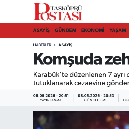
Kastamonu Vefat Edenler
ASAYİŞ
GÜNDEM
EKONOMİ
YAŞAM
Abana Haberleri
HABERLER
ASAYIŞ
Ağlı Haberleri
Komşuda zeh
Araç Haberleri
Karabük’te düzenlenen 7 ayrı o
Azdavay Haberleri
tutuklanarak cezaevine gönderi
Bozkurt Haberleri
08.05.2026 - 20:51
08.05.2026 - 20:53
YAYINLANMA
GÜNCELLEME
OK
Çatalzeytin Haberleri
Cide Haberleri