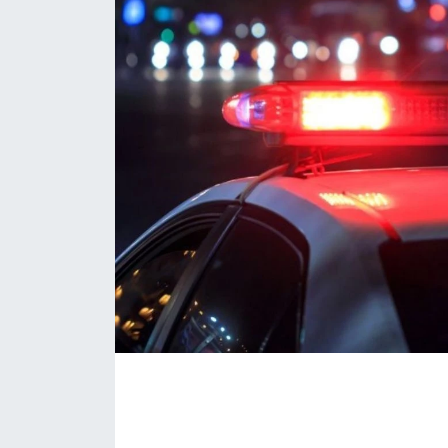
Daday Haberleri
Devrekani Haberleri
Doğanyurt Haberleri
Hanönü Haberleri
İhsangazi Haberleri
İnebolu Haberleri
Küre Haberleri
Merkez Haberleri
Pınarbaşı Haberleri