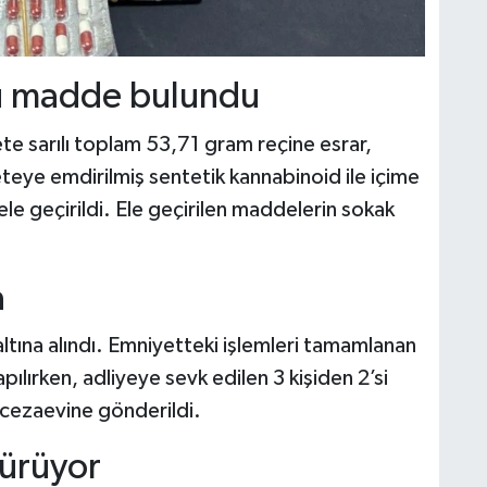
u madde bulundu
te sarılı toplam 53,71 gram reçine esrar,
eye emdirilmiş sentetik kannabinoid ile içime
le geçirildi. Ele geçirilen maddelerin sokak
a
tına alındı. Emniyetteki işlemleri tamamlanan
pılırken, adliyeye sevk edilen 3 kişiden 2’si
 cezaevine gönderildi.
sürüyor