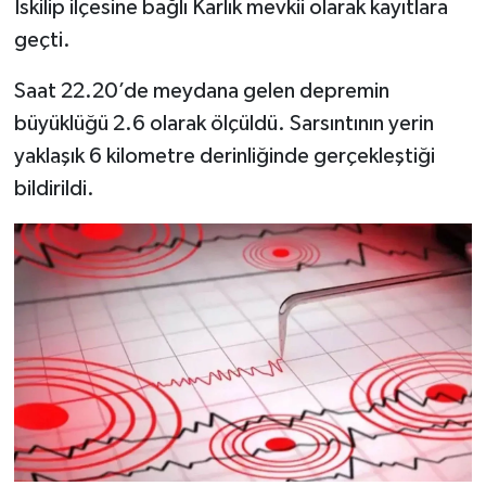
İskilip ilçesine bağlı Karlık mevkii olarak kayıtlara
geçti.
Şenpazar Haberleri
Saat 22.20’de meydana gelen depremin
Seydiler Haberleri
büyüklüğü 2.6 olarak ölçüldü. Sarsıntının yerin
yaklaşık 6 kilometre derinliğinde gerçekleştiği
Taşköprü Haberleri
bildirildi.
Tosya Haberleri
Karadeniz Haberleri
Ulusal Haberler
Teknoloji Haberleri
Siyaset Haberleri