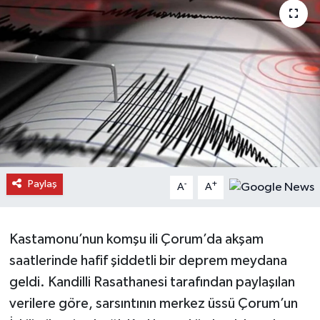
Daday Haberleri
Devrekani Haberleri
Doğanyurt Haberleri
Hanönü Haberleri
İhsangazi Haberleri
Paylaş
-
+
A
A
İnebolu Haberleri
Kastamonu’nun komşu ili Çorum’da akşam
Küre Haberleri
saatlerinde hafif şiddetli bir deprem meydana
Merkez Haberleri
geldi. Kandilli Rasathanesi tarafından paylaşılan
verilere göre, sarsıntının merkez üssü Çorum’un
Pınarbaşı Haberleri