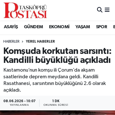
Kastamonu Vefat Edenler
ASAYİŞ
GÜNDEM
EKONOMİ
YAŞAM
SPOR
Abana Haberleri
HABERLER
YEREL HABERLER
Ağlı Haberleri
Komşuda korkutan sarsıntı:
Kandilli büyüklüğü açıkladı
Araç Haberleri
Kastamonu’nun komşu ili Çorum’da akşam
Azdavay Haberleri
saatlerinde deprem meydana geldi. Kandilli
Rasathanesi, sarsıntının büyüklüğünü 2.6 olarak
Bozkurt Haberleri
açıkladı.
Çatalzeytin Haberleri
08.06.2026 - 10:07
1 DK
YAYINLANMA
OKUNMA SÜRESI
Cide Haberleri