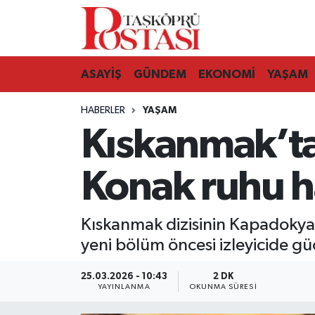
Kastamonu Vefat Edenler
ASAYİŞ
GÜNDEM
EKONOMİ
YAŞAM
Abana Haberleri
HABERLER
YAŞAM
Ağlı Haberleri
Kıskanmak’ta
Araç Haberleri
Konak ruhu h
Azdavay Haberleri
Kıskanmak dizisinin Kapadokya
Bozkurt Haberleri
yeni bölüm öncesi izleyicide güçl
Çatalzeytin Haberleri
25.03.2026 - 10:43
2 DK
YAYINLANMA
OKUNMA SÜRESI
Cide Haberleri