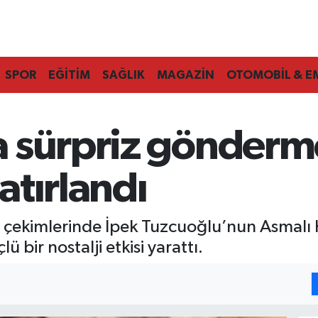
SPOR
EĞİTİM
SAĞLIK
MAGAZİN
OTOMOBİL & E
 sürpriz gönderm
atırlandı
 çekimlerinde İpek Tuzcuoğlu’nun Asmalı
ü bir nostalji etkisi yarattı.