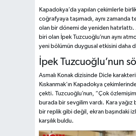
Dünya Haberleri
Kapadokya’da yapılan çekimlerle birlikt
Yerel Haberler
coğrafyaya taşımadı, aynı zamanda tele
olan bir dönemi de yeniden hatırlattı
Haber Arşivi
biri olan İpek Tuzcuoğlu’nun aynı at
yeni bölümün duygusal etkisini daha da
İpek Tuzcuoğlu’nun s
Asmalı Konak dizisinde Dicle karakteriy
Kıskanmak’ın Kapadokya çekimlerinde 
çekti. Tuzcuoğlu’nun, “Çok özlemişim
burada bir sevgilim vardı. Kara yağız b
bir replik gibi değil, ekran başındaki i
karşılık buldu.