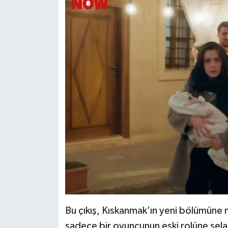
Bu çıkış, Kıskanmak’ın yeni bölümüne 
sadece bir oyuncunun eski rolüne sela