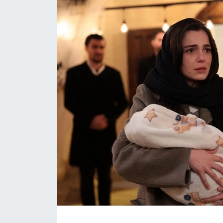
Daday Haberleri
Devrekani Haberleri
Doğanyurt Haberleri
Hanönü Haberleri
İhsangazi Haberleri
İnebolu Haberleri
Küre Haberleri
Merkez Haberleri
Pınarbaşı Haberleri