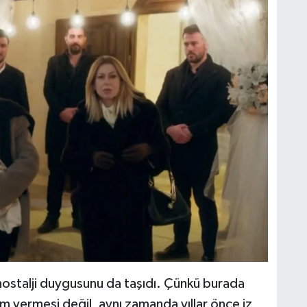
nostalji duygusunu da taşıdı. Çünkü burada
m vermesi değil, aynı zamanda yıllar önce iz