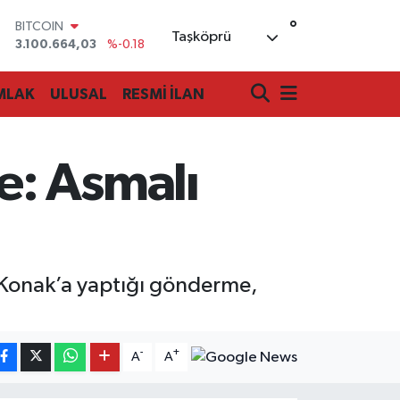
BITCOIN
°
3.100.664,03
%-0.18
Taşköprü
DOLAR
47,7436
%0.18
EURO
MLAK
ULUSAL
RESMİ İLAN
55,2510
%0.32
STERLİN
64,4811
%0.38
GRAM ALTIN
e: Asmalı
6660.55
%0.03
BİST100
13.779
%-14
 Konak’a yaptığı gönderme,
-
+
A
A