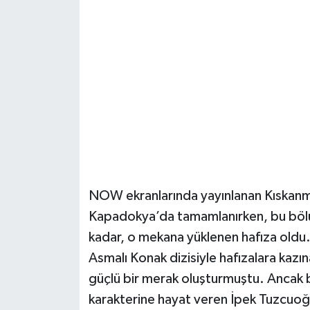
Şenpazar Haberleri
Seydiler Haberleri
Taşköprü Haberleri
Tosya Haberleri
Karadeniz Haberleri
NOW ekranlarında yayınlanan Kıskanma
Ulusal Haberler
Kapadokya’da tamamlanırken, bu böl
kadar, o mekana yüklenen hafıza oldu. D
Teknoloji Haberleri
Asmalı Konak dizisiyle hafızalara kazı
güçlü bir merak oluşturmuştu. Ancak b
Siyaset Haberleri
karakterine hayat veren İpek Tuzcuoğ