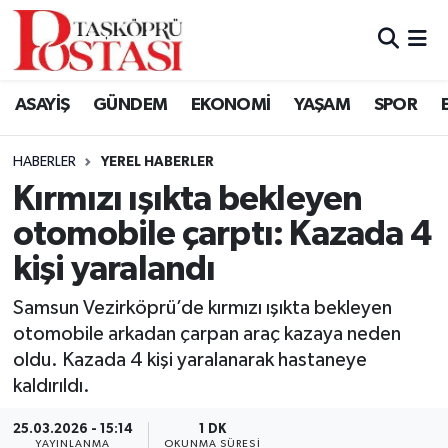
Kastamonu Vefat Edenler
ASAYİŞ
GÜNDEM
EKONOMİ
YAŞAM
SPOR
Abana Haberleri
HABERLER
YEREL HABERLER
Ağlı Haberleri
Kırmızı ışıkta bekleyen
otomobile çarptı: Kazada 4
Araç Haberleri
kişi yaralandı
Azdavay Haberleri
Samsun Vezirköprü’de kırmızı ışıkta bekleyen
Bozkurt Haberleri
otomobile arkadan çarpan araç kazaya neden
oldu. Kazada 4 kişi yaralanarak hastaneye
Çatalzeytin Haberleri
kaldırıldı.
25.03.2026 - 15:14
1 DK
Cide Haberleri
YAYINLANMA
OKUNMA SÜRESI