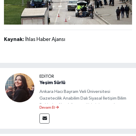
Kaynak:
İhlas Haber Ajansı
EDİTÖR
Yeşim Sürlü
Ankara Hacı Bayram Veli Üniversitesi
Gazetecilik Anabilim Dalı Siyasal İletişim Bilim
Dalı’nda yüksek lisans eğitimini tamamlamıştır.
Devam Et
Sosyal medya platformları ve seçimlere dair
akademik çalışmalar gerçekleştirmiştir.
Taşköprü Postası internet haber sitesinde
internet editörü olarak görev yapmaktadır.