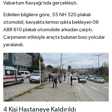
Vabartum Kavşağı’nda gerçekleşti.
Şenpazar Haberleri
Edinilen bilgilere göre, 55 NH 520 plakalı
otomobil, kavşakta kırmızı ışıkta bekleyen 06
Seydiler Haberleri
ABR 610 plakalı otomobile arkadan çarptı.
Çarpmanın etkisiyle araçta bulunan bazı yolcular
Taşköprü Haberleri
yaralandı.
Tosya Haberleri
Karadeniz Haberleri
Ulusal Haberler
Teknoloji Haberleri
Siyaset Haberleri
4 Kişi Hastaneye Kaldırıldı