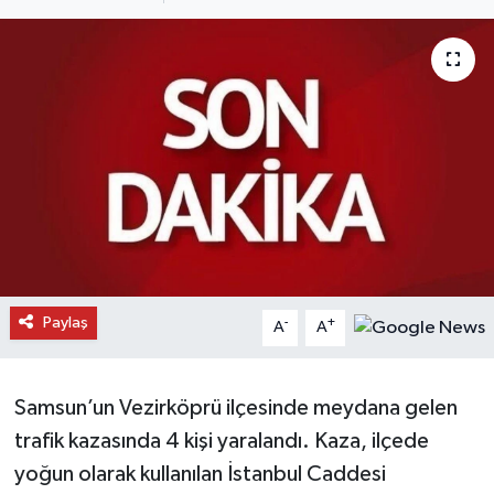
Daday Haberleri
Devrekani Haberleri
Doğanyurt Haberleri
Hanönü Haberleri
İhsangazi Haberleri
İnebolu Haberleri
Paylaş
-
+
A
A
Küre Haberleri
Samsun’un Vezirköprü ilçesinde meydana gelen
Merkez Haberleri
trafik kazasında 4 kişi yaralandı. Kaza, ilçede
yoğun olarak kullanılan İstanbul Caddesi
Pınarbaşı Haberleri