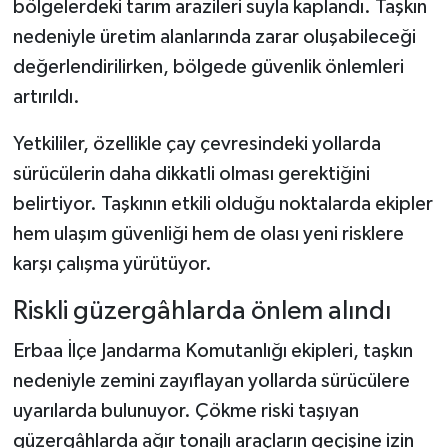
bölgelerdeki tarım arazileri suyla kaplandı. Taşkın
nedeniyle üretim alanlarında zarar oluşabileceği
Şenpazar Haberleri
değerlendirilirken, bölgede güvenlik önlemleri
artırıldı.
Seydiler Haberleri
Yetkililer, özellikle çay çevresindeki yollarda
Taşköprü Haberleri
sürücülerin daha dikkatli olması gerektiğini
Tosya Haberleri
belirtiyor. Taşkının etkili olduğu noktalarda ekipler
hem ulaşım güvenliği hem de olası yeni risklere
Karadeniz Haberleri
karşı çalışma yürütüyor.
Ulusal Haberler
Riskli güzergâhlarda önlem alındı
Erbaa İlçe Jandarma Komutanlığı ekipleri, taşkın
Teknoloji Haberleri
nedeniyle zemini zayıflayan yollarda sürücülere
Siyaset Haberleri
uyarılarda bulunuyor. Çökme riski taşıyan
güzergâhlarda ağır tonajlı araçların geçişine izin