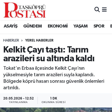
Kastamonu Vefat Edenler
ASAYİŞ
GÜNDEM
EKONOMİ
YAŞAM
SPOR
Abana Haberleri
HABERLER
YEREL HABERLER
Ağlı Haberleri
Kelkit Çayı taştı: Tarım
arazileri su altında kaldı
Araç Haberleri
Tokat’ın Erbaa ilçesinde Kelkit Çayı’nın
Azdavay Haberleri
yükselmesiyle tarım arazileri suyla kaplandı.
Bölgede köprü hasarı sonrası güvenlik önlemleri
Bozkurt Haberleri
artırıldı.
Çatalzeytin Haberleri
20.05.2026 - 12:52
1 DK
YAYINLANMA
OKUNMA SÜRESI
Cide Haberleri