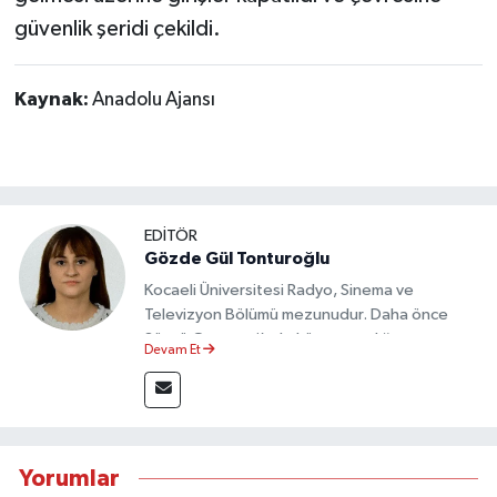
güvenlik şeridi çekildi.
Kaynak:
Anadolu Ajansı
EDİTÖR
Gözde Gül Tonturoğlu
Kocaeli Üniversitesi Radyo, Sinema ve
Televizyon Bölümü mezunudur. Daha önce
Sözcü Gazetesi’nde köşe yazarlığı yapmış ve
Devam Et
sayfa tasarımı alanında görev almıştır.
Yorumlar