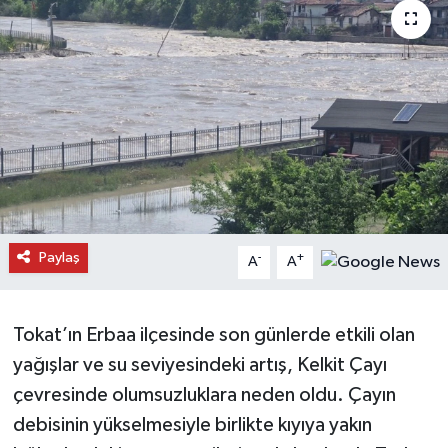
Daday Haberleri
Devrekani Haberleri
Doğanyurt Haberleri
Hanönü Haberleri
İhsangazi Haberleri
Paylaş
-
+
A
A
İnebolu Haberleri
Tokat’ın Erbaa ilçesinde son günlerde etkili olan
Küre Haberleri
yağışlar ve su seviyesindeki artış, Kelkit Çayı
Merkez Haberleri
çevresinde olumsuzluklara neden oldu. Çayın
debisinin yükselmesiyle birlikte kıyıya yakın
Pınarbaşı Haberleri