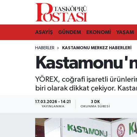
Kastamonu Vefat Edenler
ASAYİŞ
GÜNDEM
EKONOMİ
YAŞAM
Abana Haberleri
HABERLER
KASTAMONU MERKEZ HABERLERI
Ağlı Haberleri
Kastamonu'nu
Araç Haberleri
YÖREX, coğrafi işaretli ürünler
Azdavay Haberleri
biri olarak dikkat çekiyor. Ka
Bozkurt Haberleri
17.03.2026 - 14:21
3 DK
YAYINLANMA
OKUNMA SÜRESI
Çatalzeytin Haberleri
Cide Haberleri