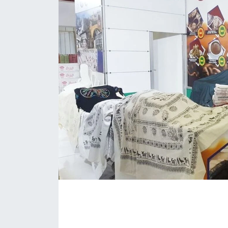
Daday Haberleri
Devrekani Haberleri
Doğanyurt Haberleri
Hanönü Haberleri
İhsangazi Haberleri
İnebolu Haberleri
Küre Haberleri
Merkez Haberleri
Pınarbaşı Haberleri