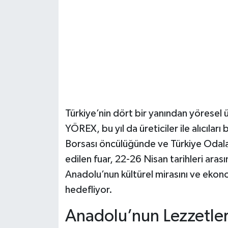
Şenpazar Haberleri
Seydiler Haberleri
Taşköprü Haberleri
Tosya Haberleri
Türkiye’nin dört bir yanından yöresel ü
Karadeniz Haberleri
YÖREX, bu yıl da üreticiler ile alıcılar
Borsası öncülüğünde ve Türkiye Odalar
Ulusal Haberler
edilen fuar, 22-26 Nisan tarihleri aras
Anadolu’nun kültürel mirasını ve ekono
Teknoloji Haberleri
hedefliyor.
Siyaset Haberleri
Anadolu’nun Lezzetleri