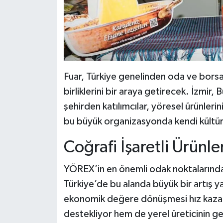
Fuar, Türkiye genelinden oda ve borsala
birliklerini bir araya getirecek. İzmir
şehirden katılımcılar, yöresel ürünlerin
bu büyük organizasyonda kendi kültüre
Coğrafi İşaretli Ürünl
YÖREX’in en önemli odak noktalarından b
Türkiye’de bu alanda büyük bir artış y
ekonomik değere dönüşmesi hız kazandı
destekliyor hem de yerel üreticinin geli