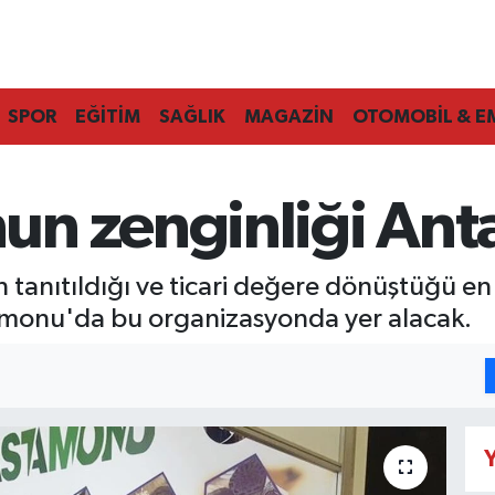
SPOR
EĞİTİM
SAĞLIK
MAGAZİN
OTOMOBİL & E
n zenginliği Anta
in tanıtıldığı ve ticari değere dönüştüğü 
stamonu'da bu organizasyonda yer alacak.
Y