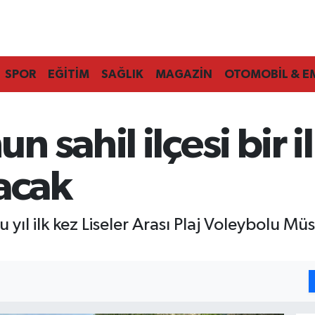
SPOR
EĞİTİM
SAĞLIK
MAGAZİN
OTOMOBİL & E
 sahil ilçesi bir i
acak
ıl ilk kez Liseler Arası Plaj Voleybolu Müs