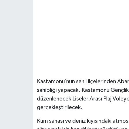
Şenpazar Haberleri
Seydiler Haberleri
Taşköprü Haberleri
Tosya Haberleri
Karadeniz Haberleri
Kastamonu’nun sahil ilçelerinden Aban
Ulusal Haberler
sahipliği yapacak. Kastamonu Gençlik
düzenlenecek Liseler Arası Plaj Voley
Teknoloji Haberleri
gerçekleştirilecek.
Siyaset Haberleri
Kum sahası ve deniz kıyısındaki atmosf