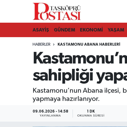
Kastamonu Vefat Edenler
ASAYİŞ
GÜNDEM
EKONOMİ
YAŞAM
Abana Haberleri
HABERLER
KASTAMONU ABANA HABERLERI
Ağlı Haberleri
Kastamonu’nun
Araç Haberleri
sahipliği yap
Azdavay Haberleri
Kastamonu’nun Abana ilçesi, bu y
Bozkurt Haberleri
yapmaya hazırlanıyor.
Çatalzeytin Haberleri
09.06.2026 - 14:58
1 DK
YAYINLANMA
OKUNMA SÜRESI
Cide Haberleri