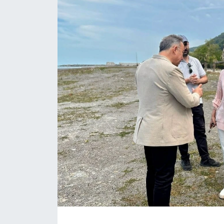
Daday Haberleri
Devrekani Haberleri
Doğanyurt Haberleri
Hanönü Haberleri
İhsangazi Haberleri
İnebolu Haberleri
Küre Haberleri
Merkez Haberleri
Pınarbaşı Haberleri