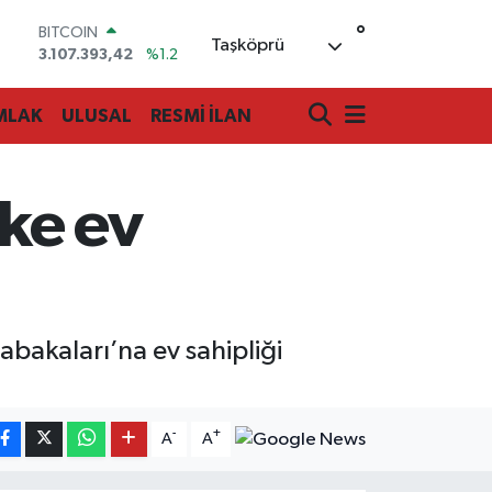
BITCOIN
3.107.393,42
%1.2
°
Taşköprü
DOLAR
47,7106
%0.17
EURO
55,1652
%0.27
MLAK
ULUSAL
RESMİ İLAN
STERLİN
64,4046
%0.35
GRAM ALTIN
6648.99
%2.59
lke ev
BİST100
13.773
%-19
abakaları’na ev sahipliği
-
+
A
A