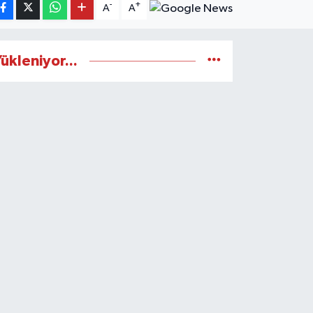
-
+
A
A
ükleniyor...