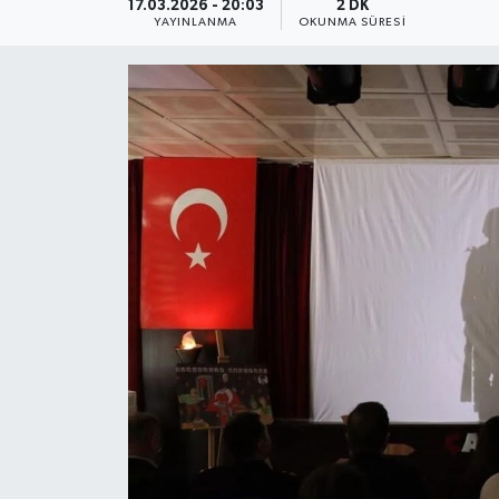
17.03.2026 - 20:03
2 DK
YAYINLANMA
OKUNMA SÜRESI
Daday Haberleri
Devrekani Haberleri
Doğanyurt Haberleri
Hanönü Haberleri
İhsangazi Haberleri
İnebolu Haberleri
Küre Haberleri
Merkez Haberleri
Pınarbaşı Haberleri