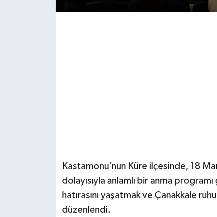
Şenpazar Haberleri
Seydiler Haberleri
Taşköprü Haberleri
Tosya Haberleri
Karadeniz Haberleri
Ulusal Haberler
Kastamonu’nun Küre ilçesinde, 18 Mar
Teknoloji Haberleri
dolayısıyla anlamlı bir anma programı ge
hatırasını yaşatmak ve Çanakkale ruhu
Siyaset Haberleri
düzenlendi.