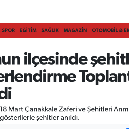
SPOR
EĞİTİM
SAĞLIK
MAGAZİN
OTOMOBİL & E
 ilçesinde şehitle
rlendirme Toplant
di
8 Mart Çanakkale Zaferi ve Şehitleri Anm
gösterilerle şehitler anıldı.