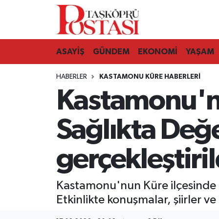
Kastamonu Vefat Edenler
ASAYİŞ
GÜNDEM
EKONOMİ
YAŞAM
Abana Haberleri
HABERLER
KASTAMONU KÜRE HABERLERI
Ağlı Haberleri
Kastamonu'nun
Araç Haberleri
Sağlıkta Değe
Azdavay Haberleri
gerçekleştiril
Bozkurt Haberleri
Kastamonu'nun Küre ilçesinde 1
Çatalzeytin Haberleri
Etkinlikte konuşmalar, şiirler ve 
Cide Haberleri