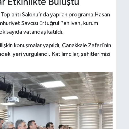
r Etkinlikte Buluştu
 Toplantı Salonu’nda yapılan programa Hasan
umhuriyet Savcısı Ertuğrul Pehlivan, kurum
ok sayıda vatandaş katıldı.
şkin konuşmalar yapıldı, Çanakkale Zaferi’nin
eki yeri vurgulandı. Katılımcılar, şehitlerimizi