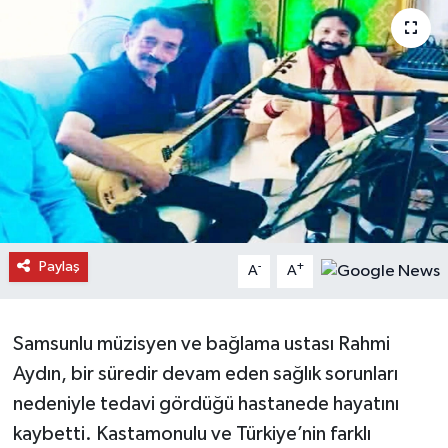
Daday Haberleri
Devrekani Haberleri
Doğanyurt Haberleri
Hanönü Haberleri
İhsangazi Haberleri
Paylaş
-
+
A
A
İnebolu Haberleri
Küre Haberleri
Samsunlu müzisyen ve bağlama ustası Rahmi
Aydın, bir süredir devam eden sağlık sorunları
Merkez Haberleri
nedeniyle tedavi gördüğü hastanede hayatını
kaybetti. Kastamonulu ve Türkiye’nin farklı
Pınarbaşı Haberleri