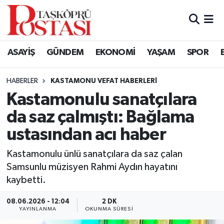
Kastamonu Vefat Edenler
ASAYİŞ
GÜNDEM
EKONOMİ
YAŞAM
SPOR
Abana Haberleri
HABERLER
KASTAMONU VEFAT HABERLERI
Ağlı Haberleri
Kastamonulu sanatçılara
da saz çalmıştı: Bağlama
Araç Haberleri
ustasından acı haber
Azdavay Haberleri
Kastamonulu ünlü sanatçılara da saz çalan
Bozkurt Haberleri
Samsunlu müzisyen Rahmi Aydın hayatını
kaybetti.
Çatalzeytin Haberleri
08.06.2026 - 12:04
2 DK
YAYINLANMA
OKUNMA SÜRESI
Cide Haberleri