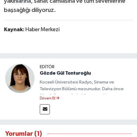
yakınlarına, sanat camiasına ve tüm sevenlerine
başsağlığı diliyoruz.
Kaynak:
Haber Merkezi
EDİTÖR
Gözde Gül Tonturoğlu
Kocaeli Üniversitesi Radyo, Sinema ve
Televizyon Bölümü mezunudur. Daha önce
Sözcü Gazetesi’nde köşe yazarlığı yapmış ve
Devam Et
sayfa tasarımı alanında görev almıştır.
Yorumlar (1)