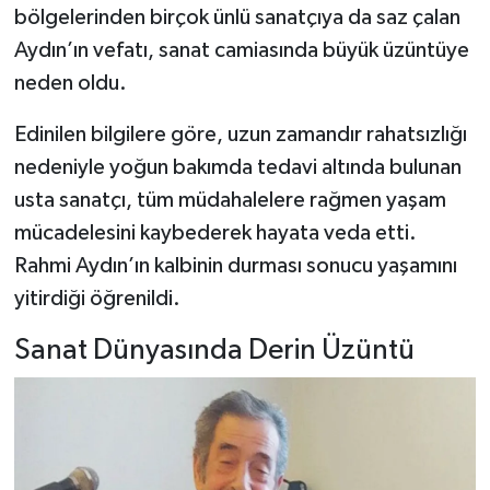
bölgelerinden birçok ünlü sanatçıya da saz çalan
Aydın’ın vefatı, sanat camiasında büyük üzüntüye
Şenpazar Haberleri
neden oldu.
Seydiler Haberleri
Edinilen bilgilere göre, uzun zamandır rahatsızlığı
Taşköprü Haberleri
nedeniyle yoğun bakımda tedavi altında bulunan
usta sanatçı, tüm müdahalelere rağmen yaşam
Tosya Haberleri
mücadelesini kaybederek hayata veda etti.
Rahmi Aydın’ın kalbinin durması sonucu yaşamını
Karadeniz Haberleri
yitirdiği öğrenildi.
Ulusal Haberler
Sanat Dünyasında Derin Üzüntü
Teknoloji Haberleri
Siyaset Haberleri